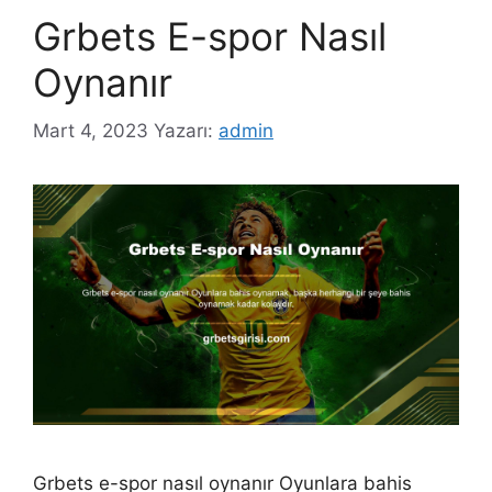
Grbets E-spor Nasıl
Oynanır
Mart 4, 2023
Yazarı:
admin
Grbets e-spor nasıl oynanır Oyunlara bahis