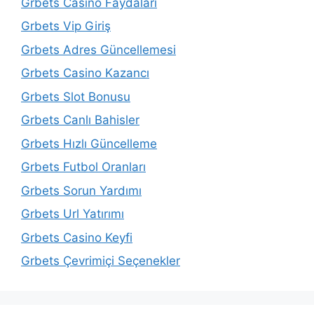
Grbets Casino Faydaları
Grbets Vip Giriş
Grbets Adres Güncellemesi
Grbets Casino Kazancı
Grbets Slot Bonusu
Grbets Canlı Bahisler
Grbets Hızlı Güncelleme
Grbets Futbol Oranları
Grbets Sorun Yardımı
Grbets Url Yatırımı
Grbets Casino Keyfi
Grbets Çevrimiçi Seçenekler