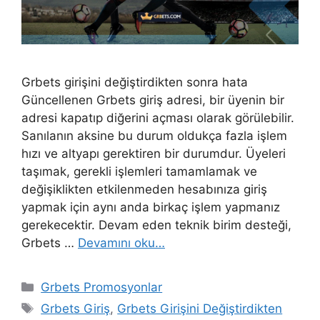
Grbets girişini değiştirdikten sonra hata
Güncellenen Grbets giriş adresi, bir üyenin bir
adresi kapatıp diğerini açması olarak görülebilir.
Sanılanın aksine bu durum oldukça fazla işlem
hızı ve altyapı gerektiren bir durumdur. Üyeleri
taşımak, gerekli işlemleri tamamlamak ve
değişiklikten etkilenmeden hesabınıza giriş
yapmak için aynı anda birkaç işlem yapmanız
gerekecektir. Devam eden teknik birim desteği,
Grbets …
Devamını oku…
Kategoriler
Grbets Promosyonlar
Etiketler
Grbets Giriş
,
Grbets Girişini Değiştirdikten