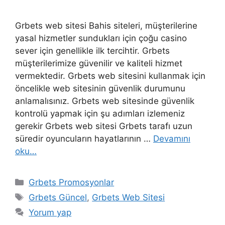
Grbets web sitesi Bahis siteleri, müşterilerine
yasal hizmetler sundukları için çoğu casino
sever için genellikle ilk tercihtir. Grbets
müşterilerimize güvenilir ve kaliteli hizmet
vermektedir. Grbets web sitesini kullanmak için
öncelikle web sitesinin güvenlik durumunu
anlamalısınız. Grbets web sitesinde güvenlik
kontrolü yapmak için şu adımları izlemeniz
gerekir Grbets web sitesi Grbets tarafı uzun
süredir oyuncuların hayatlarının …
Devamını
oku…
Kategoriler
Grbets Promosyonlar
Etiketler
Grbets Güncel
,
Grbets Web Sitesi
Yorum yap