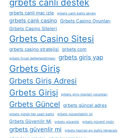
grbets canli destek
grbets canli maç izle
grbets canlı bahis ekranı
grbets canlı casino
Grbets Casino Oyunları
Grbets Casino Siteleri
Grbets Casino Sitesi
grbets casino stratejisi
grbets com
grbets giris yap
grbets fırsat değerlendirmesi
Grbets Giriş
Grbets Giriş Adresi
Grbets Girişi
grbets giriş müşteri yorumları
Grbets Güncel
grbets güncel adres
grbets günün her saati bahis
grbets güvenilebilir mi
Grbets Güvenilir Mi
grbets güvenlik
grbets güvenli midir
grbets güvenlir mi
grbets haziran ayı bahis heyecanı