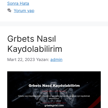
Sonra Hata
Yorum yap
Grbets Nasıl
Kaydolabilirim
Mart 22, 2023
Yazarı:
admin