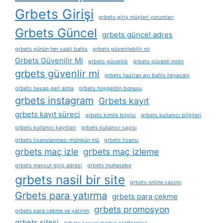
Grbets Girişi
grbets giriş müşteri yorumları
Grbets Güncel
grbets güncel adres
grbets günün her saati bahis
grbets güvenilebilir mi
Grbets Güvenilir Mi
grbets güvenlik
grbets güvenli midir
grbets güvenlir mi
grbets haziran ayı bahis heyecanı
grbets hesap geri alma
grbets hoşgeldin bonusu
grbets instagram
Grbets kayıt
grbets kayıt süreci
grbets kimlik bilgisi
grbets kullanıcı bilgileri
grbets kullanıcı kayıtları
grbets kullanıcı sayısı
grbets lisanslanması mümkün mü
grbets lisansı
grbets maç izle
grbets maç izleme
grbets mevcut giriş adresi
grbets muhasebe
grbets nasil bir site
grbets online casino
Grbets para yatırma
grbets para çekme
grbets promosyon
grbets para çekme ve yatırım
grbets sitesi