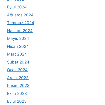
Eylül 2024
Ağustos 2024
Temmuz 2024
Haziran 2024
Mayıs 2024
Nisan 2024
Mart 2024
Şubat 2024
Ocak 2024
Aralık 2023
Kasım 2023
Ekim 2023
Eylül 2023