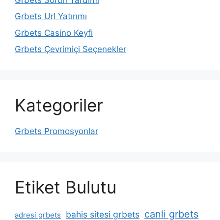
Grbets Url Yatırımı
Grbets Casino Keyfi
Grbets Çevrimiçi Seçenekler
Kategoriler
Grbets Promosyonlar
Etiket Bulutu
canli grbets
bahis sitesi grbets
adresi grbets