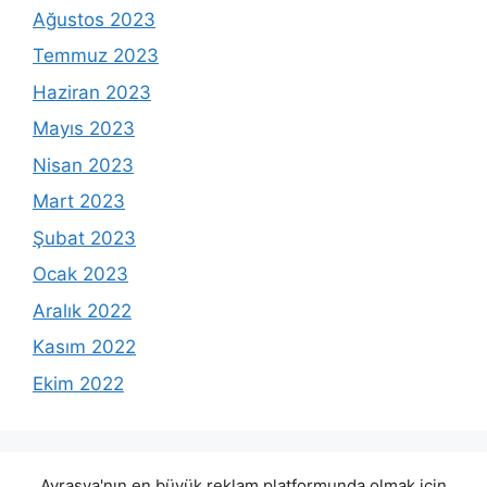
Ağustos 2023
Temmuz 2023
Haziran 2023
Mayıs 2023
Nisan 2023
Mart 2023
Şubat 2023
Ocak 2023
Aralık 2022
Kasım 2022
Ekim 2022
Avrasya'nın en büyük reklam platformunda olmak için