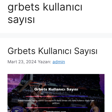
grbets kullanıcı
sayısı
Grbets Kullanıcı Sayısı
Mart 23, 2024
Yazarı:
admin