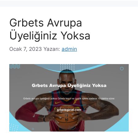
Grbets Avrupa
Üyeliğiniz Yoksa
Ocak 7, 2023
Yazarı:
admin