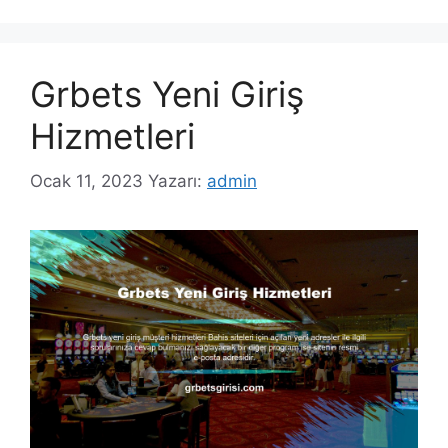
Grbets Yeni Giriş
Hizmetleri
Ocak 11, 2023
Yazarı:
admin