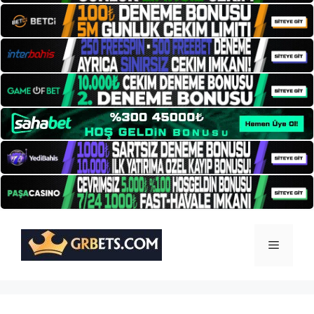
İçeriğe
atla
Menü