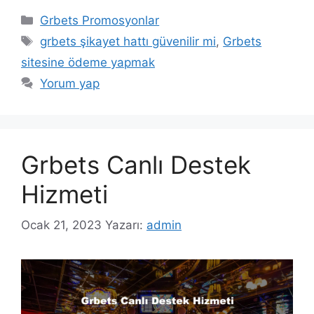
Kategoriler
Grbets Promosyonlar
Etiketler
grbets şikayet hattı güvenilir mi
,
Grbets
sitesine ödeme yapmak
Yorum yap
Grbets Canlı Destek
Hizmeti
Ocak 21, 2023
Yazarı:
admin