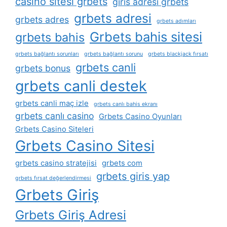
casino sitesi grbets
giris adresi grbets
grbets adresi
grbets adres
grbets adımları
Grbets bahis sitesi
grbets bahis
grbets bağlantı sorunları
grbets bağlantı sorunu
grbets blackjack fırsatı
grbets canli
grbets bonus
grbets canli destek
grbets canli maç izle
grbets canlı bahis ekranı
grbets canlı casino
Grbets Casino Oyunları
Grbets Casino Siteleri
Grbets Casino Sitesi
grbets casino stratejisi
grbets com
grbets giris yap
grbets fırsat değerlendirmesi
Grbets Giriş
Grbets Giriş Adresi