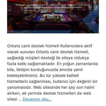
Grbets canlı destek hizmeti Kullanıcılara aktif
olarak sunulan Grbets canlı destek hizmeti,
sağladığı müşteri desteği ile siteye oldukça
fazla katkı sağlamaktadır. En yoğun zamanlarda
bile, iletişim kurduğunuzda anında yanıt
bekleyebilirsiniz. Bu tür yüksek kaliteli
hizmetlerin sağlanması, kullanıcı için değerin bir
yansımasıdır. Web sitesinde her şey son halini
alırken, ek yerinde destek hizmetleri de web
sitesi …
Devamını oku…