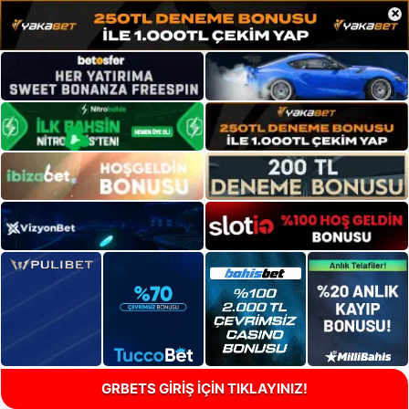
×
GRBETS GİRİŞ İÇİN TIKLAYINIZ!