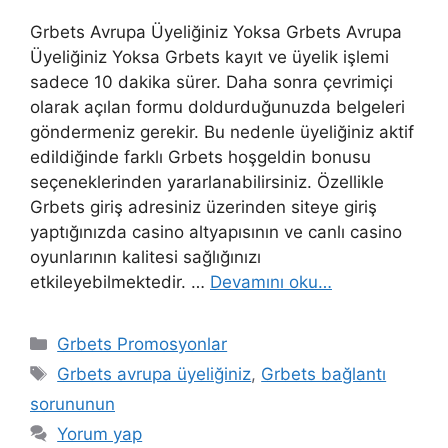
Grbets Avrupa Üyeliğiniz Yoksa Grbets Avrupa
Üyeliğiniz Yoksa Grbets kayıt ve üyelik işlemi
sadece 10 dakika sürer. Daha sonra çevrimiçi
olarak açılan formu doldurduğunuzda belgeleri
göndermeniz gerekir. Bu nedenle üyeliğiniz aktif
edildiğinde farklı Grbets hoşgeldin bonusu
seçeneklerinden yararlanabilirsiniz. Özellikle
Grbets giriş adresiniz üzerinden siteye giriş
yaptığınızda casino altyapısının ve canlı casino
oyunlarının kalitesi sağlığınızı
etkileyebilmektedir. …
Devamını oku…
Kategoriler
Grbets Promosyonlar
Etiketler
Grbets avrupa üyeliğiniz
,
Grbets bağlantı
sorununun
Yorum yap