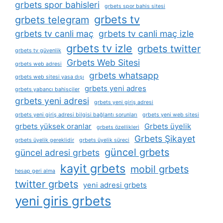
grbets spor bahisleri
grbets spor bahis sitesi
grbets tv
grbets telegram
grbets tv canli maç
grbets tv canli maç izle
grbets tv izle
grbets twitter
grbets tv güvenlik
Grbets Web Sitesi
grbets web adresi
grbets whatsapp
grbets web sitesi yasa dışı
grbets yeni adres
grbets yabancı bahisçiler
grbets yeni adresi
grbets yeni giriş adresi
grbets yeni giriş adresi bilgisi bağlantı sorunları
grbets yeni web sitesi
grbets yüksek oranlar
Grbets üyelik
grbets özellikleri
Grbets Şikayet
grbets üyelik gereklidir
grbets üyelik süreci
güncel grbets
güncel adresi grbets
kayit grbets
mobil grbets
hesap geri alma
twitter grbets
yeni adresi grbets
yeni giris grbets