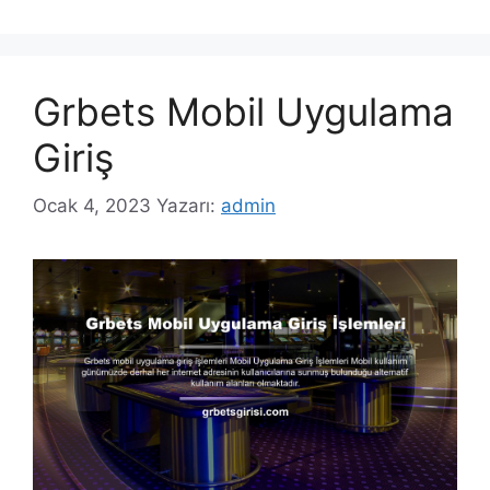
Grbets Mobil Uygulama
Giriş
Ocak 4, 2023
Yazarı:
admin