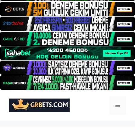
İçeriğe
atla
Menü