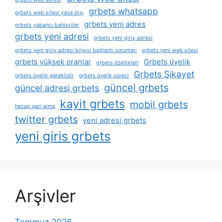
grbets whatsapp
grbets web sitesi yasa dışı
grbets yeni adres
grbets yabancı bahisçiler
grbets yeni adresi
grbets yeni giriş adresi
grbets yeni giriş adresi bilgisi bağlantı sorunları
grbets yeni web sitesi
grbets yüksek oranlar
Grbets üyelik
grbets özellikleri
Grbets Şikayet
grbets üyelik gereklidir
grbets üyelik süreci
güncel grbets
güncel adresi grbets
kayit grbets
mobil grbets
hesap geri alma
twitter grbets
yeni adresi grbets
yeni giris grbets
Arşivler