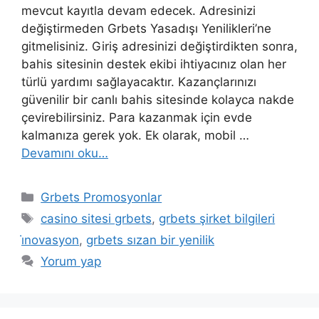
mevcut kayıtla devam edecek. Adresinizi
değiştirmeden Grbets Yasadışı Yenilikleri’ne
gitmelisiniz. Giriş adresinizi değiştirdikten sonra,
bahis sitesinin destek ekibi ihtiyacınız olan her
türlü yardımı sağlayacaktır. Kazançlarınızı
güvenilir bir canlı bahis sitesinde kolayca nakde
çevirebilirsiniz. Para kazanmak için evde
kalmanıza gerek yok. Ek olarak, mobil …
Devamını oku…
Kategoriler
Grbets Promosyonlar
Etiketler
casino sitesi grbets
,
grbets şirket bilgileri
i̇novasyon
,
grbets sızan bir yenilik
Yorum yap