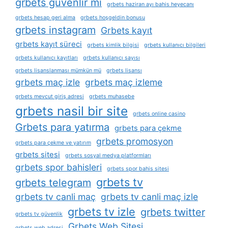
grbets güvenlir mi
grbets haziran ayı bahis heyecanı
grbets hesap geri alma
grbets hoşgeldin bonusu
grbets instagram
Grbets kayıt
grbets kayıt süreci
grbets kimlik bilgisi
grbets kullanıcı bilgileri
grbets kullanıcı kayıtları
grbets kullanıcı sayısı
grbets lisanslanması mümkün mü
grbets lisansı
grbets maç izle
grbets maç izleme
grbets mevcut giriş adresi
grbets muhasebe
grbets nasil bir site
grbets online casino
Grbets para yatırma
grbets para çekme
grbets promosyon
grbets para çekme ve yatırım
grbets sitesi
grbets sosyal medya platformları
grbets spor bahisleri
grbets spor bahis sitesi
grbets tv
grbets telegram
grbets tv canli maç
grbets tv canli maç izle
grbets tv izle
grbets twitter
grbets tv güvenlik
Grbets Web Sitesi
grbets web adresi