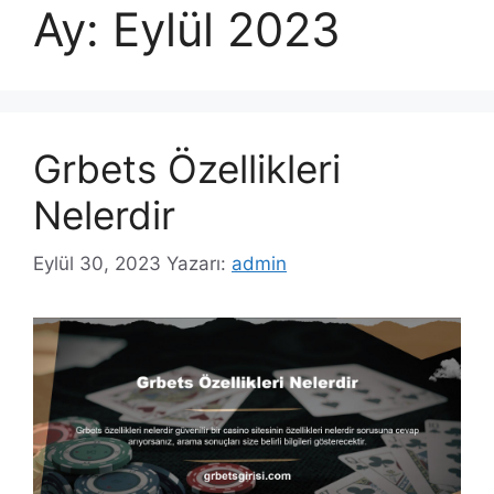
Ay:
Eylül 2023
Grbets Özellikleri
Nelerdir
Eylül 30, 2023
Yazarı:
admin