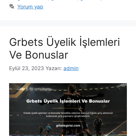
Yorum yap
Grbets Üyelik İşlemleri
Ve Bonuslar
Eylül 23, 2023
Yazarı:
admin