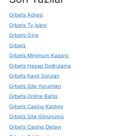
Grbets Adresi
Grbets Tv İşlevi
Grbets Giriş
Grbets
Grbets Minimum Kazanç
Grbets Hesap Doğrulama
Grbets Kayıt Soruları
Grbets Site Yorumları
Grbets Online Bahis
Grbets Casino Katılımı
Grbets Site Görünümü
Grbets Casino Detayı