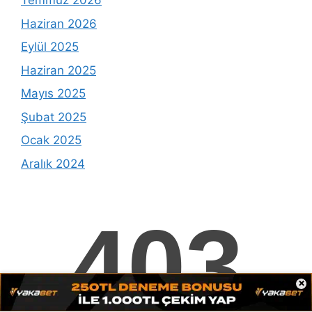
Temmuz 2026
Haziran 2026
Eylül 2025
Haziran 2025
Mayıs 2025
Şubat 2025
Ocak 2025
Aralık 2024
Kasım 2024
Ekim 2024
Eylül 2024
Ağustos 2024
Temmuz 2024
×
Haziran 2024