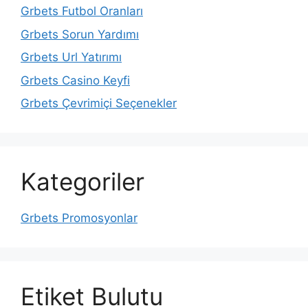
Grbets Futbol Oranları
Grbets Sorun Yardımı
Grbets Url Yatırımı
Grbets Casino Keyfi
Grbets Çevrimiçi Seçenekler
Kategoriler
Grbets Promosyonlar
Etiket Bulutu