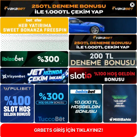
×
GRBETS GİRİŞ İÇİN TIKLAYINIZ!