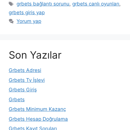
Etiketler
grbets bağlantı sorunu
,
grbets canlı oyunları
,
grbets giris yap
Yorum yap
Son Yazılar
Grbets Adresi
Grbets Tv İşlevi
Grbets Giriş
Grbets
Grbets Minimum Kazanç
Grbets Hesap Doğrulama
Grbets Kayıt Soruları