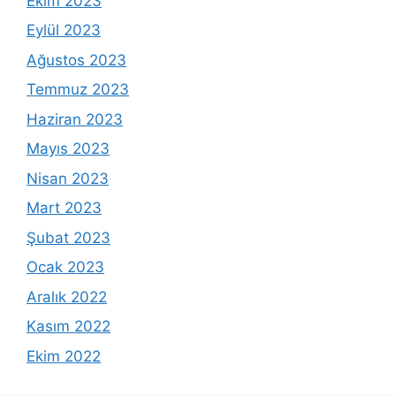
Ekim 2023
Eylül 2023
Ağustos 2023
Temmuz 2023
Haziran 2023
Mayıs 2023
Nisan 2023
Mart 2023
Şubat 2023
Ocak 2023
Aralık 2022
Kasım 2022
Ekim 2022