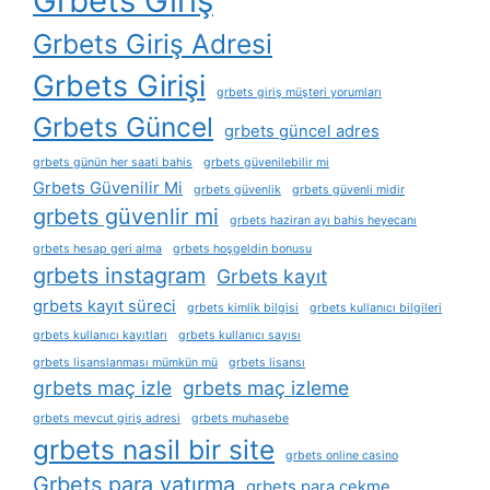
Grbets Giriş
Grbets Giriş Adresi
Grbets Girişi
grbets giriş müşteri yorumları
Grbets Güncel
grbets güncel adres
grbets günün her saati bahis
grbets güvenilebilir mi
Grbets Güvenilir Mi
grbets güvenlik
grbets güvenli midir
grbets güvenlir mi
grbets haziran ayı bahis heyecanı
grbets hesap geri alma
grbets hoşgeldin bonusu
grbets instagram
Grbets kayıt
grbets kayıt süreci
grbets kimlik bilgisi
grbets kullanıcı bilgileri
grbets kullanıcı kayıtları
grbets kullanıcı sayısı
grbets lisanslanması mümkün mü
grbets lisansı
grbets maç izle
grbets maç izleme
grbets mevcut giriş adresi
grbets muhasebe
grbets nasil bir site
grbets online casino
Grbets para yatırma
grbets para çekme