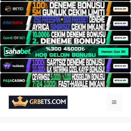
İçeriğe
atla
Menü