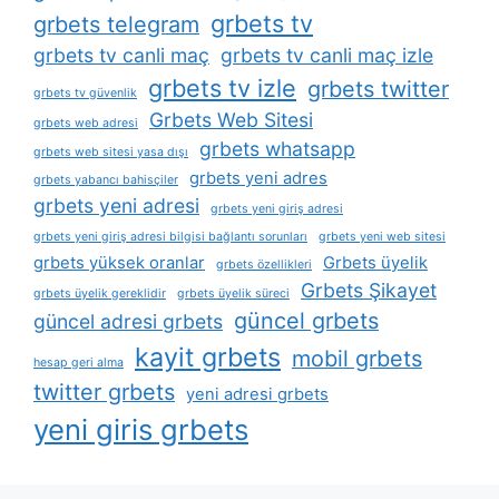
grbets tv
grbets telegram
grbets tv canli maç
grbets tv canli maç izle
grbets tv izle
grbets twitter
grbets tv güvenlik
Grbets Web Sitesi
grbets web adresi
grbets whatsapp
grbets web sitesi yasa dışı
grbets yeni adres
grbets yabancı bahisçiler
grbets yeni adresi
grbets yeni giriş adresi
grbets yeni giriş adresi bilgisi bağlantı sorunları
grbets yeni web sitesi
grbets yüksek oranlar
Grbets üyelik
grbets özellikleri
Grbets Şikayet
grbets üyelik gereklidir
grbets üyelik süreci
güncel grbets
güncel adresi grbets
kayit grbets
mobil grbets
hesap geri alma
twitter grbets
yeni adresi grbets
yeni giris grbets