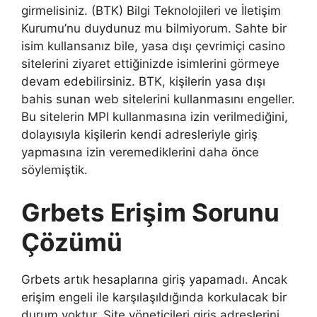
girmelisiniz. (BTK) Bilgi Teknolojileri ve İletişim
Kurumu’nu duydunuz mu bilmiyorum. Sahte bir
isim kullansanız bile, yasa dışı çevrimiçi casino
sitelerini ziyaret ettiğinizde isimlerini görmeye
devam edebilirsiniz. BTK, kişilerin yasa dışı
bahis sunan web sitelerini kullanmasını engeller.
Bu sitelerin MPI kullanmasına izin verilmediğini,
dolayısıyla kişilerin kendi adresleriyle giriş
yapmasına izin veremediklerini daha önce
söylemiştik.
Grbets Erişim Sorunu
Çözümü
Grbets artık hesaplarına giriş yapamadı. Ancak
erişim engeli ile karşılaşıldığında korkulacak bir
durum yoktur. Site yöneticileri giriş adreslerini