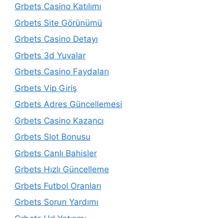
Grbets Casino Katılımı
Grbets Site Görünümü
Grbets Casino Detayı
Grbets 3d Yuvalar
Grbets Casino Faydaları
Grbets Vip Giriş
Grbets Adres Güncellemesi
Grbets Casino Kazancı
Grbets Slot Bonusu
Grbets Canlı Bahisler
Grbets Hızlı Güncelleme
Grbets Futbol Oranları
Grbets Sorun Yardımı