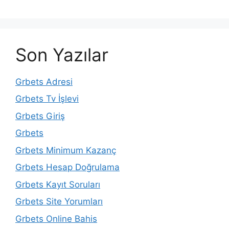
Son Yazılar
Grbets Adresi
Grbets Tv İşlevi
Grbets Giriş
Grbets
Grbets Minimum Kazanç
Grbets Hesap Doğrulama
Grbets Kayıt Soruları
Grbets Site Yorumları
Grbets Online Bahis