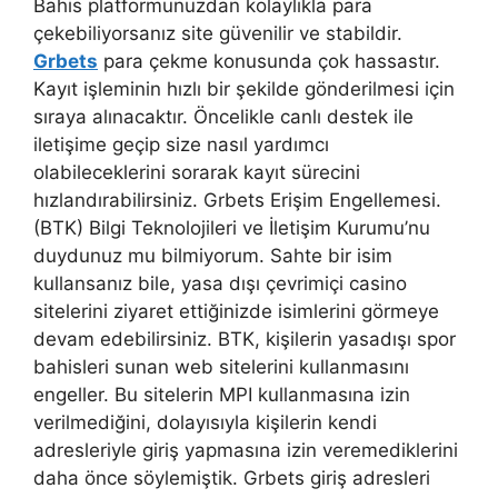
Bahis platformunuzdan kolaylıkla para
çekebiliyorsanız site güvenilir ve stabildir.
Grbets
para çekme konusunda çok hassastır.
Kayıt işleminin hızlı bir şekilde gönderilmesi için
sıraya alınacaktır. Öncelikle canlı destek ile
iletişime geçip size nasıl yardımcı
olabileceklerini sorarak kayıt sürecini
hızlandırabilirsiniz. Grbets Erişim Engellemesi.
(BTK) Bilgi Teknolojileri ve İletişim Kurumu’nu
duydunuz mu bilmiyorum. Sahte bir isim
kullansanız bile, yasa dışı çevrimiçi casino
sitelerini ziyaret ettiğinizde isimlerini görmeye
devam edebilirsiniz. BTK, kişilerin yasadışı spor
bahisleri sunan web sitelerini kullanmasını
engeller. Bu sitelerin MPI kullanmasına izin
verilmediğini, dolayısıyla kişilerin kendi
adresleriyle giriş yapmasına izin veremediklerini
daha önce söylemiştik. Grbets giriş adresleri