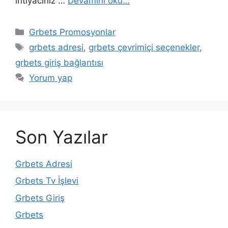
ihtiyacınız …
Devamını oku…
Kategoriler
Grbets Promosyonlar
Etiketler
grbets adresi
,
grbets çevrimiçi seçenekler
,
grbets giriş bağlantısı
Yorum yap
Son Yazılar
Grbets Adresi
Grbets Tv İşlevi
Grbets Giriş
Grbets