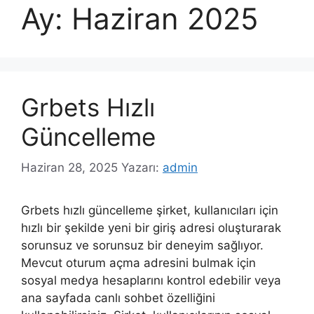
Ay:
Haziran 2025
Grbets Hızlı
Güncelleme
Haziran 28, 2025
Yazarı:
admin
Grbets hızlı güncelleme şirket, kullanıcıları için
hızlı bir şekilde yeni bir giriş adresi oluşturarak
sorunsuz ve sorunsuz bir deneyim sağlıyor.
Mevcut oturum açma adresini bulmak için
sosyal medya hesaplarını kontrol edebilir veya
ana sayfada canlı sohbet özelliğini