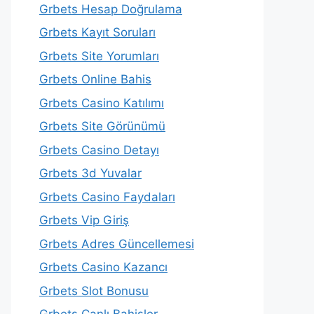
Grbets Hesap Doğrulama
Grbets Kayıt Soruları
Grbets Site Yorumları
Grbets Online Bahis
Grbets Casino Katılımı
Grbets Site Görünümü
Grbets Casino Detayı
Grbets 3d Yuvalar
Grbets Casino Faydaları
Grbets Vip Giriş
Grbets Adres Güncellemesi
Grbets Casino Kazancı
Grbets Slot Bonusu