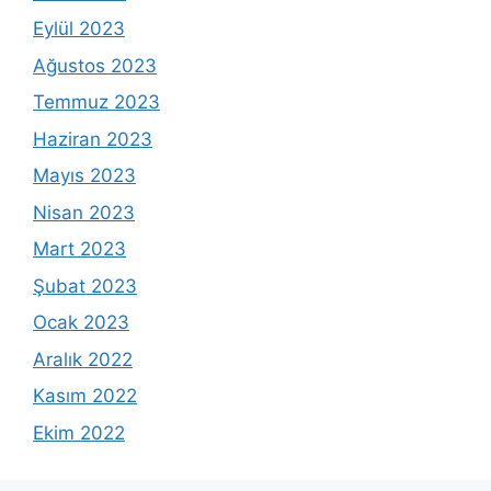
Eylül 2023
Ağustos 2023
Temmuz 2023
Haziran 2023
Mayıs 2023
Nisan 2023
Mart 2023
Şubat 2023
Ocak 2023
Aralık 2022
Kasım 2022
Ekim 2022