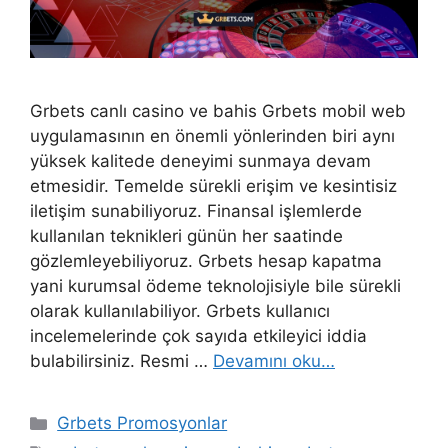
Grbets canlı casino ve bahis Grbets mobil web
uygulamasının en önemli yönlerinden biri aynı
yüksek kalitede deneyimi sunmaya devam
etmesidir. Temelde sürekli erişim ve kesintisiz
iletişim sunabiliyoruz. Finansal işlemlerde
kullanılan teknikleri günün her saatinde
gözlemleyebiliyoruz. Grbets hesap kapatma
yani kurumsal ödeme teknolojisiyle bile sürekli
olarak kullanılabiliyor. Grbets kullanıcı
incelemelerinde çok sayıda etkileyici iddia
bulabilirsiniz. Resmi …
Devamını oku…
Kategoriler
Grbets Promosyonlar