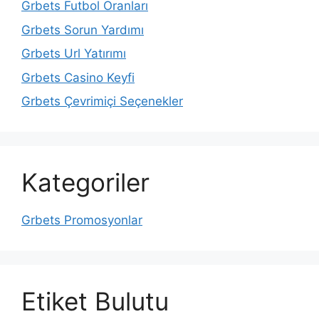
Grbets Futbol Oranları
Grbets Sorun Yardımı
Grbets Url Yatırımı
Grbets Casino Keyfi
Grbets Çevrimiçi Seçenekler
Kategoriler
Grbets Promosyonlar
Etiket Bulutu