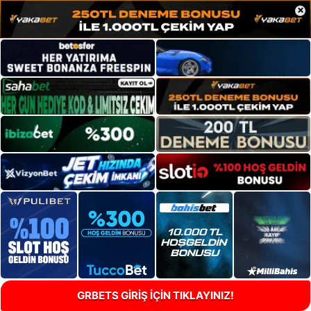
×
GRBETS GİRİŞ İÇİN TIKLAYINIZ!