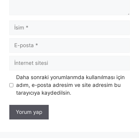
İsim
E-
posta
İnternet
sitesi
Daha sonraki yorumlarımda kullanılması için
adım, e-posta adresim ve site adresim bu
tarayıcıya kaydedilsin.