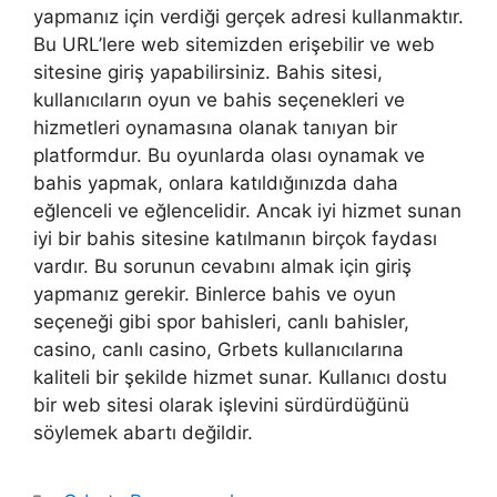
yapmanız için verdiği gerçek adresi kullanmaktır.
Bu URL’lere web sitemizden erişebilir ve web
sitesine giriş yapabilirsiniz. Bahis sitesi,
kullanıcıların oyun ve bahis seçenekleri ve
hizmetleri oynamasına olanak tanıyan bir
platformdur. Bu oyunlarda olası oynamak ve
bahis yapmak, onlara katıldığınızda daha
eğlenceli ve eğlencelidir. Ancak iyi hizmet sunan
iyi bir bahis sitesine katılmanın birçok faydası
vardır. Bu sorunun cevabını almak için giriş
yapmanız gerekir. Binlerce bahis ve oyun
seçeneği gibi spor bahisleri, canlı bahisler,
casino, canlı casino, Grbets kullanıcılarına
kaliteli bir şekilde hizmet sunar. Kullanıcı dostu
bir web sitesi olarak işlevini sürdürdüğünü
söylemek abartı değildir.