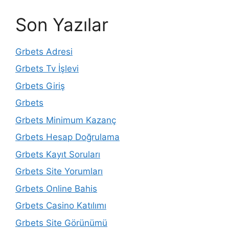
Son Yazılar
Grbets Adresi
Grbets Tv İşlevi
Grbets Giriş
Grbets
Grbets Minimum Kazanç
Grbets Hesap Doğrulama
Grbets Kayıt Soruları
Grbets Site Yorumları
Grbets Online Bahis
Grbets Casino Katılımı
Grbets Site Görünümü