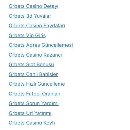
Grbets Casino Detayı
Grbets 3d Yuvalar
Grbets Casino Faydaları
Grbets Vip Giriş
Grbets Adres Güncellemesi
Grbets Casino Kazancı
Grbets Slot Bonusu
Grbets Canlı Bahisler
Grbets Hızlı Güncelleme
Grbets Futbol Oranları
Grbets Sorun Yardımı
Grbets Url Yatırımı
Grbets Casino Keyfi