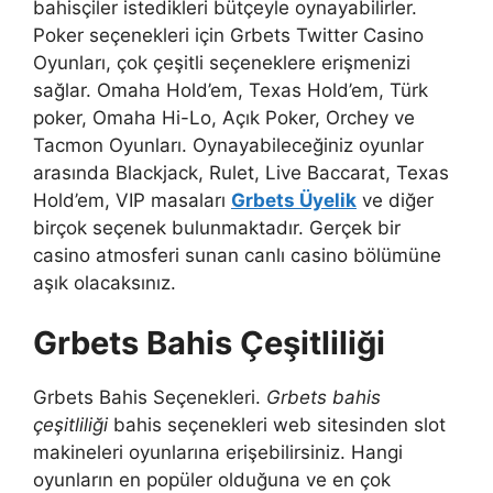
bahisçiler istedikleri bütçeyle oynayabilirler.
Poker seçenekleri için Grbets Twitter Casino
Oyunları, çok çeşitli seçeneklere erişmenizi
sağlar. Omaha Hold’em, Texas Hold’em, Türk
poker, Omaha Hi-Lo, Açık Poker, Orchey ve
Tacmon Oyunları. Oynayabileceğiniz oyunlar
arasında Blackjack, Rulet, Live Baccarat, Texas
Hold’em, VIP masaları
Grbets Üyelik
ve diğer
birçok seçenek bulunmaktadır. Gerçek bir
casino atmosferi sunan canlı casino bölümüne
aşık olacaksınız.
Grbets Bahis Çeşitliliği
Grbets Bahis Seçenekleri.
Grbets bahis
çeşitliliği
bahis seçenekleri web sitesinden slot
makineleri oyunlarına erişebilirsiniz. Hangi
oyunların en popüler olduğuna ve en çok