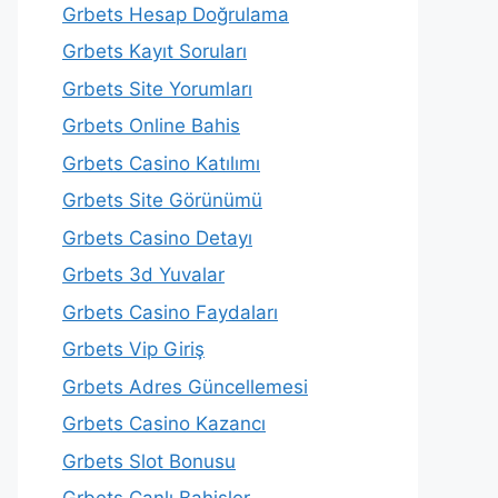
Grbets Hesap Doğrulama
Grbets Kayıt Soruları
Grbets Site Yorumları
Grbets Online Bahis
Grbets Casino Katılımı
Grbets Site Görünümü
Grbets Casino Detayı
Grbets 3d Yuvalar
Grbets Casino Faydaları
Grbets Vip Giriş
Grbets Adres Güncellemesi
Grbets Casino Kazancı
Grbets Slot Bonusu