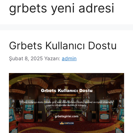
grbets yeni adresi
Grbets Kullanıcı Dostu
Şubat 8, 2025
Yazarı:
admin