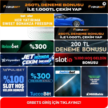
×
GRBETS GİRİŞ İÇİN TIKLAYINIZ!