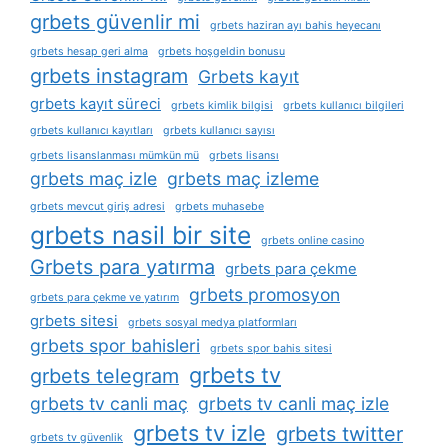
grbets güvenlir mi
grbets haziran ayı bahis heyecanı
grbets hesap geri alma
grbets hoşgeldin bonusu
grbets instagram
Grbets kayıt
grbets kayıt süreci
grbets kimlik bilgisi
grbets kullanıcı bilgileri
grbets kullanıcı kayıtları
grbets kullanıcı sayısı
grbets lisanslanması mümkün mü
grbets lisansı
grbets maç izle
grbets maç izleme
grbets mevcut giriş adresi
grbets muhasebe
grbets nasil bir site
grbets online casino
Grbets para yatırma
grbets para çekme
grbets promosyon
grbets para çekme ve yatırım
grbets sitesi
grbets sosyal medya platformları
grbets spor bahisleri
grbets spor bahis sitesi
grbets tv
grbets telegram
grbets tv canli maç
grbets tv canli maç izle
grbets tv izle
grbets twitter
grbets tv güvenlik