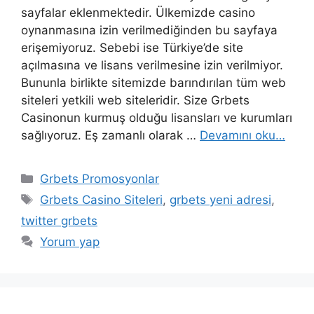
sayfalar eklenmektedir. Ülkemizde casino
oynanmasına izin verilmediğinden bu sayfaya
erişemiyoruz. Sebebi ise Türkiye’de site
açılmasına ve lisans verilmesine izin verilmiyor.
Bununla birlikte sitemizde barındırılan tüm web
siteleri yetkili web siteleridir. Size Grbets
Casinonun kurmuş olduğu lisansları ve kurumları
sağlıyoruz. Eş zamanlı olarak …
Devamını oku…
Kategoriler
Grbets Promosyonlar
Etiketler
Grbets Casino Siteleri
,
grbets yeni adresi
,
twitter grbets
Yorum yap