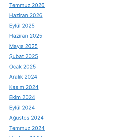
Temmuz 2026
Haziran 2026
Eylül 2025
Haziran 2025
Mayıs 2025
Şubat 2025
Ocak 2025
Aralık 2024
Kasım 2024
Ekim 2024
Eylül 2024
Ağustos 2024
Temmuz 2024