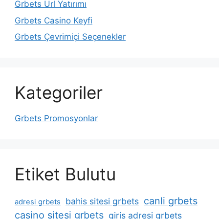
Grbets Url Yatırımı
Grbets Casino Keyfi
Grbets Çevrimiçi Seçenekler
Kategoriler
Grbets Promosyonlar
Etiket Bulutu
canli grbets
bahis sitesi grbets
adresi grbets
casino sitesi grbets
giris adresi grbets