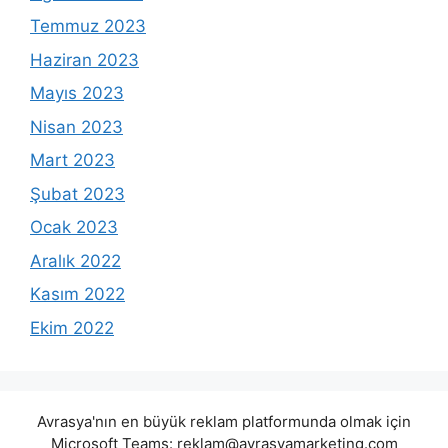
Temmuz 2023
Haziran 2023
Mayıs 2023
Nisan 2023
Mart 2023
Şubat 2023
Ocak 2023
Aralık 2022
Kasım 2022
Ekim 2022
Avrasya'nın en büyük reklam platformunda olmak için
Microsoft Teams:
reklam@avrasyamarketing.com