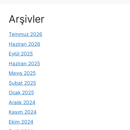
Arşivler
Temmuz 2026
Haziran 2026
Eylül 2025
Haziran 2025
Mayıs 2025
Şubat 2025
Ocak 2025
Aralık 2024
Kasım 2024
Ekim 2024