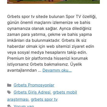
Grbets spor tv sitede bulunan Spor TV özelliği,
günün önemli maçlarını izlemenize ve bahis
oynamanıza olanak sağlar. Ayrıca dilediğiniz
zaman para yatırma, çekme ve bahis yapma
imkânları da bulunmaktadır. Grbets ilk siz
haberdar olmak için web sitemizi ziyaret edin
veya sosyal medya hesaplarını takip edin.
Premium bir platformda hissenizi korumak
istiyorsanız Grbets bakmalısınız. Üyelik
avantajlarından …
Devamını oku…
Kategoriler
Grbets Promosyonlar
Etiketler
Grbets Giriş Adresi
,
grbets mobil
araştırması
,
grbets spor tv
Yorum yap