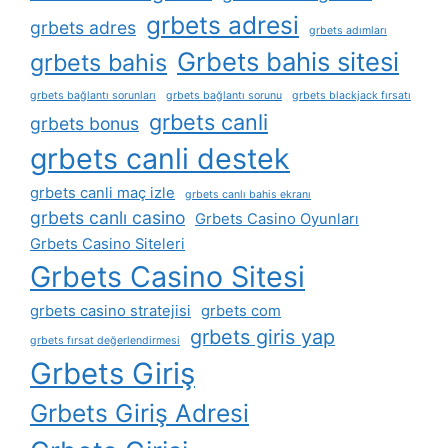
grbets adresi
grbets adres
grbets adımları
Grbets bahis sitesi
grbets bahis
grbets bağlantı sorunları
grbets bağlantı sorunu
grbets blackjack fırsatı
grbets canli
grbets bonus
grbets canli destek
grbets canli maç izle
grbets canlı bahis ekranı
grbets canlı casino
Grbets Casino Oyunları
Grbets Casino Siteleri
Grbets Casino Sitesi
grbets casino stratejisi
grbets com
grbets giris yap
grbets fırsat değerlendirmesi
Grbets Giriş
Grbets Giriş Adresi