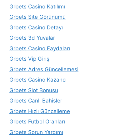
Grbets Casino Katılımı
Grbets Site Görünümü
Grbets Casino Detayı
Grbets 3d Yuvalar
Grbets Casino Faydaları
Grbets Vip Giriş
Grbets Adres Güncellemesi
Grbets Casino Kazancı
Grbets Slot Bonusu
Grbets Canlı Bahisler
Grbets Hızlı Güncelleme
Grbets Futbol Oranları
Grbets Sorun Yardımı