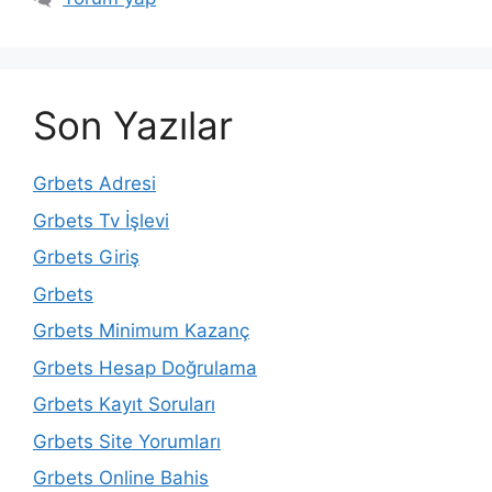
Son Yazılar
Grbets Adresi
Grbets Tv İşlevi
Grbets Giriş
Grbets
Grbets Minimum Kazanç
Grbets Hesap Doğrulama
Grbets Kayıt Soruları
Grbets Site Yorumları
Grbets Online Bahis