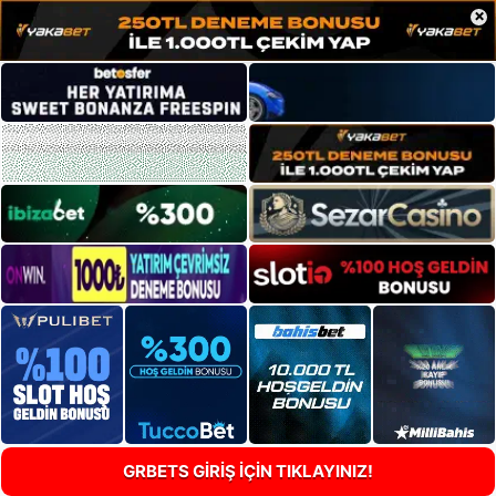
×
GRBETS GİRİŞ İÇİN TIKLAYINIZ!