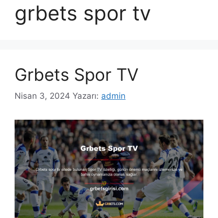
grbets spor tv
Grbets Spor TV
Nisan 3, 2024
Yazarı:
admin