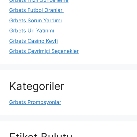
Grbets Futbol Oranları
Grbets Sorun Yardımı
Grbets Url Yatırımı
Grbets Casino Keyfi
Grbets Çevrimiçi Seçenekler
Kategoriler
Grbets Promosyonlar