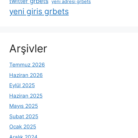
twitter grbets
yeni adresi grbets
yeni giris grbets
Arşivler
Temmuz 2026
Haziran 2026
Eylül 2025
Haziran 2025
Mayıs 2025
Şubat 2025
Ocak 2025
Aralık 2024