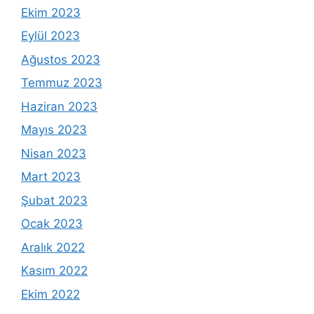
Ekim 2023
Eylül 2023
Ağustos 2023
Temmuz 2023
Haziran 2023
Mayıs 2023
Nisan 2023
Mart 2023
Şubat 2023
Ocak 2023
Aralık 2022
Kasım 2022
Ekim 2022