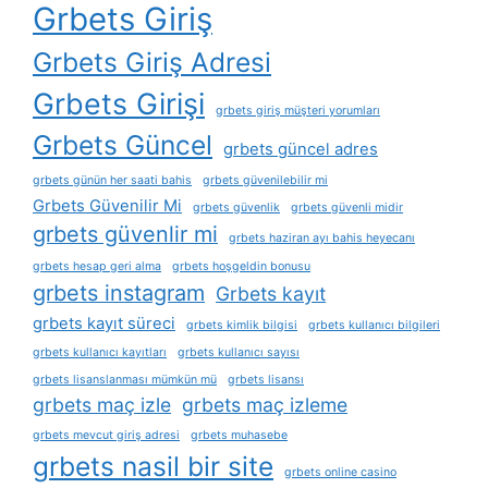
Grbets Giriş
Grbets Giriş Adresi
Grbets Girişi
grbets giriş müşteri yorumları
Grbets Güncel
grbets güncel adres
grbets günün her saati bahis
grbets güvenilebilir mi
Grbets Güvenilir Mi
grbets güvenlik
grbets güvenli midir
grbets güvenlir mi
grbets haziran ayı bahis heyecanı
grbets hesap geri alma
grbets hoşgeldin bonusu
grbets instagram
Grbets kayıt
grbets kayıt süreci
grbets kimlik bilgisi
grbets kullanıcı bilgileri
grbets kullanıcı kayıtları
grbets kullanıcı sayısı
grbets lisanslanması mümkün mü
grbets lisansı
grbets maç izle
grbets maç izleme
grbets mevcut giriş adresi
grbets muhasebe
grbets nasil bir site
grbets online casino