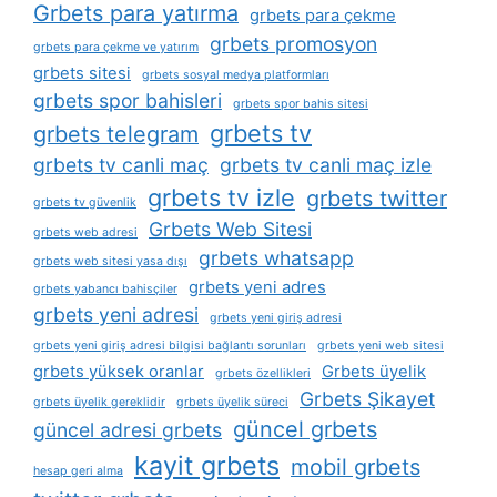
Grbets para yatırma
grbets para çekme
grbets promosyon
grbets para çekme ve yatırım
grbets sitesi
grbets sosyal medya platformları
grbets spor bahisleri
grbets spor bahis sitesi
grbets tv
grbets telegram
grbets tv canli maç
grbets tv canli maç izle
grbets tv izle
grbets twitter
grbets tv güvenlik
Grbets Web Sitesi
grbets web adresi
grbets whatsapp
grbets web sitesi yasa dışı
grbets yeni adres
grbets yabancı bahisçiler
grbets yeni adresi
grbets yeni giriş adresi
grbets yeni giriş adresi bilgisi bağlantı sorunları
grbets yeni web sitesi
grbets yüksek oranlar
Grbets üyelik
grbets özellikleri
Grbets Şikayet
grbets üyelik gereklidir
grbets üyelik süreci
güncel grbets
güncel adresi grbets
kayit grbets
mobil grbets
hesap geri alma