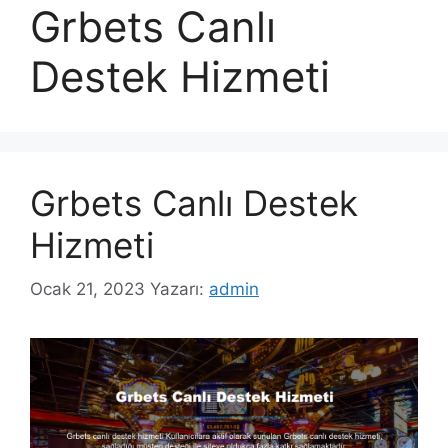
Grbets Canlı
Destek Hizmeti
Grbets Canlı Destek
Hizmeti
Ocak 21, 2023
Yazarı:
admin