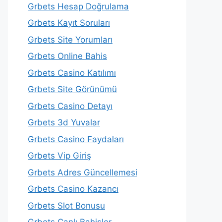
Grbets Hesap Doğrulama
Grbets Kayıt Soruları
Grbets Site Yorumları
Grbets Online Bahis
Grbets Casino Katılımı
Grbets Site Görünümü
Grbets Casino Detayı
Grbets 3d Yuvalar
Grbets Casino Faydaları
Grbets Vip Giriş
Grbets Adres Güncellemesi
Grbets Casino Kazancı
Grbets Slot Bonusu