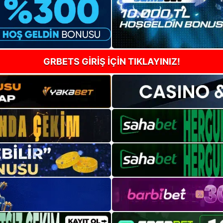
GRBETS GİRİŞ İÇİN TIKLAYINIZ!