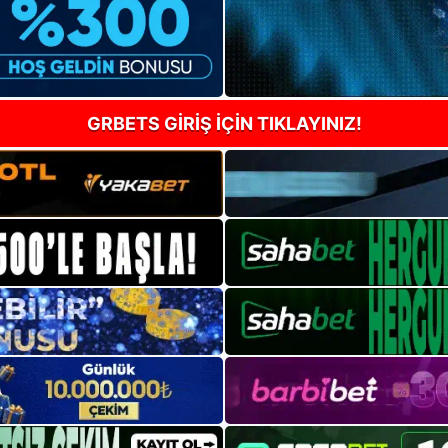
GRBETS GİRİŞ İÇİN TIKLAYINIZ!