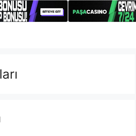
ları
ı