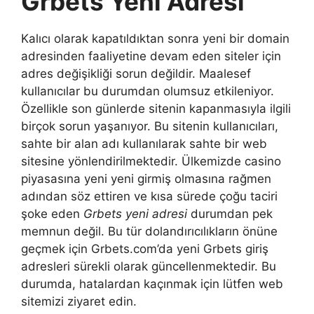
Grbets Yeni Adresi
Kalıcı olarak kapatıldıktan sonra yeni bir domain
adresinden faaliyetine devam eden siteler için
adres değişikliği sorun değildir. Maalesef
kullanıcılar bu durumdan olumsuz etkileniyor.
Özellikle son günlerde sitenin kapanmasıyla ilgili
birçok sorun yaşanıyor. Bu sitenin kullanıcıları,
sahte bir alan adı kullanılarak sahte bir web
sitesine yönlendirilmektedir. Ülkemizde casino
piyasasına yeni yeni girmiş olmasına rağmen
adından söz ettiren ve kısa sürede çoğu taciri
şoke eden
Grbets yeni adresi
durumdan pek
memnun değil. Bu tür dolandırıcılıkların önüne
geçmek için Grbets.com’da yeni Grbets giriş
adresleri sürekli olarak güncellenmektedir. Bu
durumda, hatalardan kaçınmak için lütfen web
sitemizi ziyaret edin.