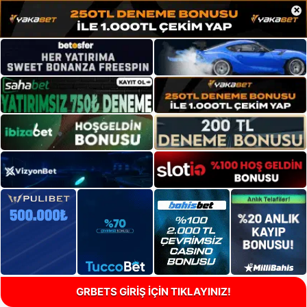
×
GRBETS GİRİŞ İÇİN TIKLAYINIZ!