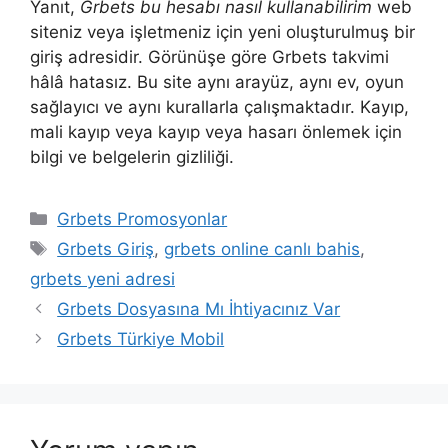
Yanıt,
Grbets bu hesabı nasıl kullanabilirim
web
siteniz veya işletmeniz için yeni oluşturulmuş bir
giriş adresidir. Görünüşe göre Grbets takvimi
hâlâ hatasız. Bu site aynı arayüz, aynı ev, oyun
sağlayıcı ve aynı kurallarla çalışmaktadır. Kayıp,
mali kayıp veya kayıp veya hasarı önlemek için
bilgi ve belgelerin gizliliği.
Kategoriler
Grbets Promosyonlar
Etiketler
Grbets Giriş
,
grbets online canlı bahis
,
grbets yeni adresi
Yazı
Grbets Dosyasına Mı İhtiyacınız Var
dolaşımı
Grbets Türkiye Mobil