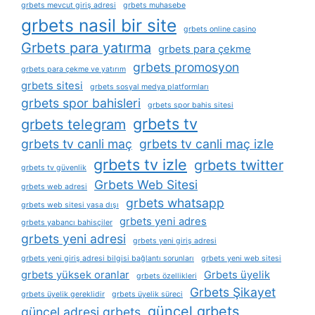
grbets mevcut giriş adresi
grbets muhasebe
grbets nasil bir site
grbets online casino
Grbets para yatırma
grbets para çekme
grbets promosyon
grbets para çekme ve yatırım
grbets sitesi
grbets sosyal medya platformları
grbets spor bahisleri
grbets spor bahis sitesi
grbets tv
grbets telegram
grbets tv canli maç
grbets tv canli maç izle
grbets tv izle
grbets twitter
grbets tv güvenlik
Grbets Web Sitesi
grbets web adresi
grbets whatsapp
grbets web sitesi yasa dışı
grbets yeni adres
grbets yabancı bahisçiler
grbets yeni adresi
grbets yeni giriş adresi
grbets yeni giriş adresi bilgisi bağlantı sorunları
grbets yeni web sitesi
grbets yüksek oranlar
Grbets üyelik
grbets özellikleri
Grbets Şikayet
grbets üyelik gereklidir
grbets üyelik süreci
güncel grbets
güncel adresi grbets