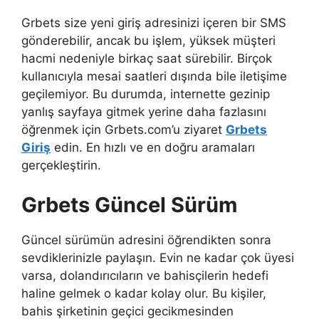
Grbets size yeni giriş adresinizi içeren bir SMS
gönderebilir, ancak bu işlem, yüksek müşteri
hacmi nedeniyle birkaç saat sürebilir. Birçok
kullanıcıyla mesai saatleri dışında bile iletişime
geçilemiyor. Bu durumda, internette gezinip
yanlış sayfaya gitmek yerine daha fazlasını
öğrenmek için Grbets.com’u ziyaret
Grbets
Giriş
edin. En hızlı ve en doğru aramaları
gerçekleştirin.
Grbets Güncel Sürüm
Güncel sürümün adresini öğrendikten sonra
sevdiklerinizle paylaşın. Evin ne kadar çok üyesi
varsa, dolandırıcıların ve bahisçilerin hedefi
haline gelmek o kadar kolay olur. Bu kişiler,
bahis şirketinin geçici gecikmesinden