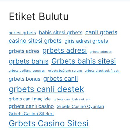
Etiket Bulutu
canli grbets
bahis sitesi grbets
adresi grbets
casino sitesi grbets
giris adresi grbets
grbets adresi
grbets adres
grbets adımları
Grbets bahis sitesi
grbets bahis
grbets bağlantı sorunları
grbets bağlantı sorunu
grbets blackjack fırsatı
grbets canli
grbets bonus
grbets canli destek
grbets canli maç izle
grbets canlı bahis ekranı
grbets canlı casino
Grbets Casino Oyunları
Grbets Casino Siteleri
Grbets Casino Sitesi