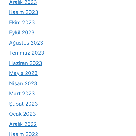
Aralık 2023
Kasım 2023
Ekim 2023
Eylül 2023
Ağustos 2023
Temmuz 2023
Haziran 2023
Mayıs 2023
Nisan 2023
Mart 2023
Şubat 2023
Ocak 2023
Aralık 2022
Kasım 2022