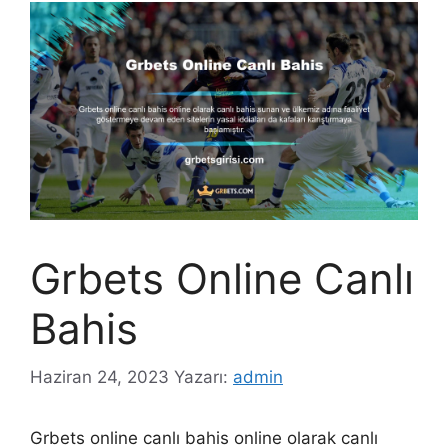
Grbets Online Canlı
Bahis
Haziran 24, 2023
Yazarı:
admin
Grbets online canlı bahis online olarak canlı