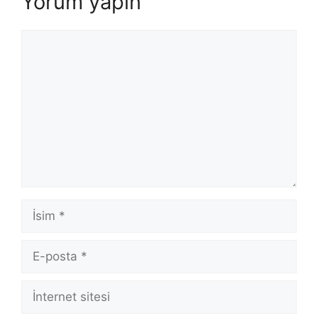
Yorum yapın
Yorum
İsim
E-
posta
İnternet
sitesi