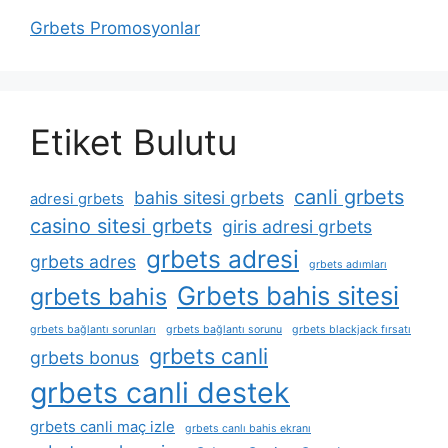
Grbets Promosyonlar
Etiket Bulutu
canli grbets
bahis sitesi grbets
adresi grbets
casino sitesi grbets
giris adresi grbets
grbets adresi
grbets adres
grbets adımları
Grbets bahis sitesi
grbets bahis
grbets bağlantı sorunları
grbets bağlantı sorunu
grbets blackjack fırsatı
grbets canli
grbets bonus
grbets canli destek
grbets canli maç izle
grbets canlı bahis ekranı