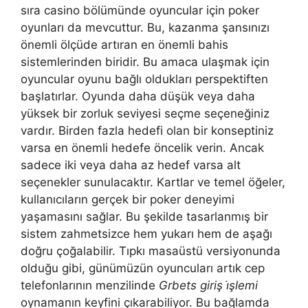
sıra casino bölümünde oyuncular için poker
oyunları da mevcuttur. Bu, kazanma şansınızı
önemli ölçüde artıran en önemli bahis
sistemlerinden biridir. Bu amaca ulaşmak için
oyuncular oyunu bağlı oldukları perspektiften
başlatırlar. Oyunda daha düşük veya daha
yüksek bir zorluk seviyesi seçme seçeneğiniz
vardır. Birden fazla hedefi olan bir konseptiniz
varsa en önemli hedefe öncelik verin. Ancak
sadece iki veya daha az hedef varsa alt
seçenekler sunulacaktır. Kartlar ve temel öğeler,
kullanıcıların gerçek bir poker deneyimi
yaşamasını sağlar. Bu şekilde tasarlanmış bir
sistem zahmetsizce hem yukarı hem de aşağı
doğru çoğalabilir. Tıpkı masaüstü versiyonunda
olduğu gibi, günümüzün oyuncuları artık cep
telefonlarının menzilinde
Grbets giriş i̇şlemi
oynamanın keyfini çıkarabiliyor. Bu bağlamda