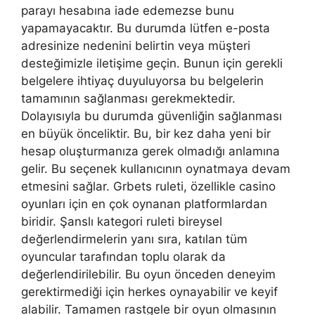
parayı hesabına iade edemezse bunu
yapamayacaktır. Bu durumda lütfen e-posta
adresinize nedenini belirtin veya müşteri
desteğimizle iletişime geçin. Bunun için gerekli
belgelere ihtiyaç duyuluyorsa bu belgelerin
tamamının sağlanması gerekmektedir.
Dolayısıyla bu durumda güvenliğin sağlanması
en büyük önceliktir. Bu, bir kez daha yeni bir
hesap oluşturmanıza gerek olmadığı anlamına
gelir. Bu seçenek kullanıcının oynatmaya devam
etmesini sağlar. Grbets ruleti, özellikle casino
oyunları için en çok oynanan platformlardan
biridir. Şanslı kategori ruleti bireysel
değerlendirmelerin yanı sıra, katılan tüm
oyuncular tarafından toplu olarak da
değerlendirilebilir. Bu oyun önceden deneyim
gerektirmediği için herkes oynayabilir ve keyif
alabilir. Tamamen rastgele bir oyun olmasının