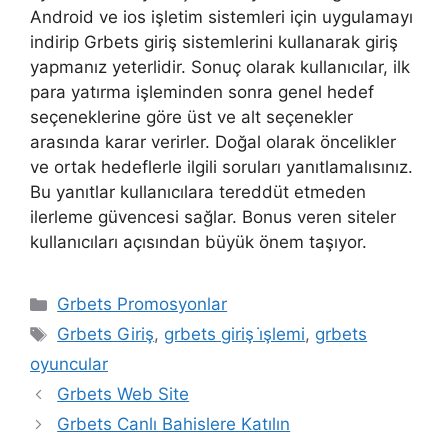
Android ve ios işletim sistemleri için uygulamayı
indirip Grbets giriş sistemlerini kullanarak giriş
yapmanız yeterlidir. Sonuç olarak kullanıcılar, ilk
para yatırma işleminden sonra genel hedef
seçeneklerine göre üst ve alt seçenekler
arasında karar verirler. Doğal olarak öncelikler
ve ortak hedeflerle ilgili soruları yanıtlamalısınız.
Bu yanıtlar kullanıcılara tereddüt etmeden
ilerleme güvencesi sağlar. Bonus veren siteler
kullanıcıları açısından büyük önem taşıyor.
Kategoriler
Grbets Promosyonlar
Etiketler
Grbets Giriş
,
grbets giriş i̇şlemi
,
grbets
oyuncular
Yazı
Grbets Web Site
dolaşımı
Grbets Canlı Bahislere Katılın