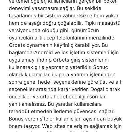
ve temel öğeler, kullanıcıların gerçek bir poker
deneyimi yaşamasını sağlar. Bu şekilde
tasarlanmış bir sistem zahmetsizce hem yukarı
hem de aşağı doğru çoğalabilir. Tıpkı masaüstü
versiyonunda olduğu gibi, günümüzün
oyuncuları artık cep telefonlarının menzilinde
Grbets oynamanın keyfini çıkarabiliyor. Bu
bağlamda Android ve ios işletim sistemleri için
uygulamayı indirip Grbets giriş sistemlerini
kullanarak giriş yapmanız yeterlidir. Sonuç
olarak kullanıcılar, ilk para yatırma işleminden
sonra genel hedef seçeneklerine göre üst ve alt
seçenekler arasında karar verirler. Doğal olarak
öncelikler ve ortak hedeflerle ilgili soruları
yanıtlamalısınız. Bu yanıtlar kullanıcılara
tereddüt etmeden ilerleme güvencesi sağlar.
Bonus veren siteler kullanıcıları açısından büyük
önem taşıyor. Web sitesine erişim sağlamak için