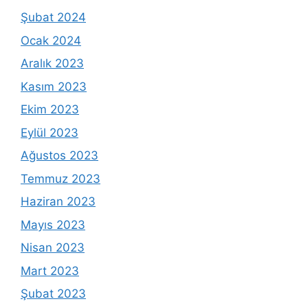
Şubat 2024
Ocak 2024
Aralık 2023
Kasım 2023
Ekim 2023
Eylül 2023
Ağustos 2023
Temmuz 2023
Haziran 2023
Mayıs 2023
Nisan 2023
Mart 2023
Şubat 2023