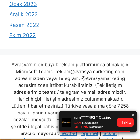
Ocak 2023
Aralık 2022
Kasım 2022
Ekim 2022
Avrasya'nın en büyük reklam platformunda olmak için
Microsoft Teams:
reklam@avrasyamarketing.com
adresimizden veya Telegram: @Avrasyamarketing
adresimizden irtibat kurabilirsiniz. (Tek iletişim
adreslerimiz teams / telegram ve mail adresimizdir.
Harici hiçbir iletişim adresimiz bulunmamaktadır.
Lütfen itibar etmeyiniz.) Türkiye yasalarına göre 7258
sayılı kanun uyarınca yasa dışı bahis oynamanın
cezaları mevcuttur. Şu an bulunduğunuz site hiç bir
şekilde illegal bahis oyunları oynatmıyor ve oynamaya
aracı olmuyordur.
nextbet
|
orjinbet
|
jackbit
|