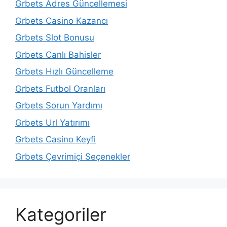
Grbets Adres Güncellemesi
Grbets Casino Kazancı
Grbets Slot Bonusu
Grbets Canlı Bahisler
Grbets Hızlı Güncelleme
Grbets Futbol Oranları
Grbets Sorun Yardımı
Grbets Url Yatırımı
Grbets Casino Keyfi
Grbets Çevrimiçi Seçenekler
Kategoriler