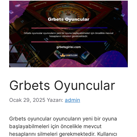
Grbets Oyuncular
Ocak 29, 2025
Yazarı:
admin
Grbets oyuncular oyuncuların yeni bir oyuna
başlayabilmeleri için öncelikle mevcut
hesaplarını silmeleri gerekmektedir. Kullanıcı