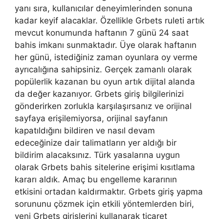
yanı sıra, kullanıcılar deneyimlerinden sonuna
kadar keyif alacaklar. Özellikle Grbets ruleti artık
mevcut konumunda haftanın 7 günü 24 saat
bahis imkanı sunmaktadır. Üye olarak haftanın
her günü, istediğiniz zaman oyunlara oy verme
ayrıcalığına sahipsiniz. Gerçek zamanlı olarak
popülerlik kazanan bu oyun artık dijital alanda
da değer kazanıyor. Grbets giriş bilgilerinizi
gönderirken zorlukla karşılaşırsanız ve orijinal
sayfaya erişilemiyorsa, orijinal sayfanın
kapatıldığını bildiren ve nasıl devam
edeceğinize dair talimatların yer aldığı bir
bildirim alacaksınız. Türk yasalarına uygun
olarak Grbets bahis sitelerine erişimi kısıtlama
kararı aldık. Amaç bu engelleme kararının
etkisini ortadan kaldırmaktır. Grbets giriş yapma
sorununu çözmek için etkili yöntemlerden biri,
yeni Grbets girişlerini kullanarak ticaret