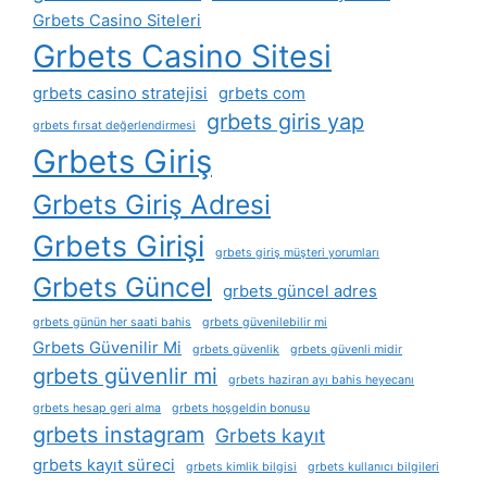
Grbets Casino Siteleri
Grbets Casino Sitesi
grbets casino stratejisi
grbets com
grbets giris yap
grbets fırsat değerlendirmesi
Grbets Giriş
Grbets Giriş Adresi
Grbets Girişi
grbets giriş müşteri yorumları
Grbets Güncel
grbets güncel adres
grbets günün her saati bahis
grbets güvenilebilir mi
Grbets Güvenilir Mi
grbets güvenlik
grbets güvenli midir
grbets güvenlir mi
grbets haziran ayı bahis heyecanı
grbets hesap geri alma
grbets hoşgeldin bonusu
grbets instagram
Grbets kayıt
grbets kayıt süreci
grbets kimlik bilgisi
grbets kullanıcı bilgileri