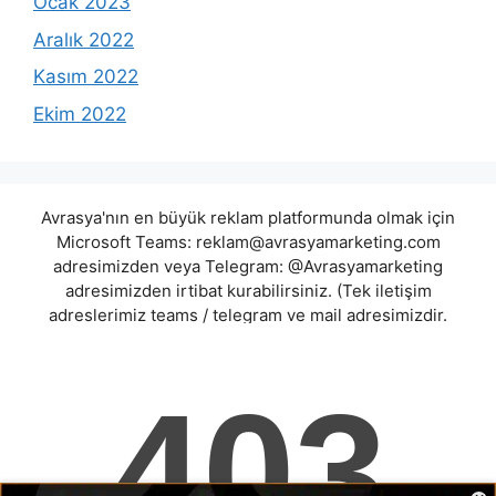
Ocak 2023
Aralık 2022
Kasım 2022
Ekim 2022
Avrasya'nın en büyük reklam platformunda olmak için
Microsoft Teams:
reklam@avrasyamarketing.com
adresimizden veya Telegram: @Avrasyamarketing
adresimizden irtibat kurabilirsiniz. (Tek iletişim
adreslerimiz teams / telegram ve mail adresimizdir.
Harici hiçbir iletişim adresimiz bulunmamaktadır.
Lütfen itibar etmeyiniz.) Türkiye yasalarına göre 7258
sayılı kanun uyarınca yasa dışı bahis oynamanın
cezaları mevcuttur. Şu an bulunduğunuz site hiç bir
şekilde illegal bahis oyunları oynatmıyor ve oynamaya
aracı olmuyordur.
nextbet
|
orjinbet
|
jackbit
|
casinoramada
|
tophillbet
|
sterlinbet
|
palmibet
|