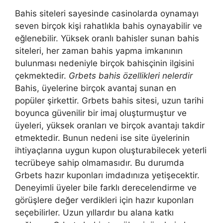
Bahis siteleri sayesinde casinolarda oynamayı
seven birçok kişi rahatlıkla bahis oynayabilir ve
eğlenebilir. Yüksek oranlı bahisler sunan bahis
siteleri, her zaman bahis yapma imkanının
bulunması nedeniyle birçok bahisçinin ilgisini
çekmektedir.
Grbets bahis özellikleri nelerdir
Bahis, üyelerine birçok avantaj sunan en
popüler şirkettir. Grbets bahis sitesi, uzun tarihi
boyunca güvenilir bir imaj oluşturmuştur ve
üyeleri, yüksek oranları ve birçok avantajı takdir
etmektedir. Bunun nedeni ise site üyelerinin
ihtiyaçlarına uygun kupon oluşturabilecek yeterli
tecrübeye sahip olmamasıdır. Bu durumda
Grbets hazır kuponları imdadınıza yetişecektir.
Deneyimli üyeler bile farklı derecelendirme ve
görüşlere değer verdikleri için hazır kuponları
seçebilirler. Uzun yıllardır bu alana katkı