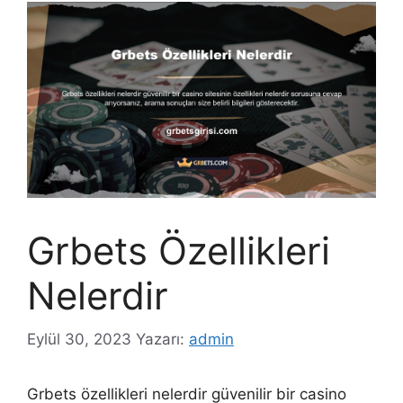
Grbets Özellikleri
Nelerdir
Eylül 30, 2023
Yazarı:
admin
Grbets özellikleri nelerdir güvenilir bir casino