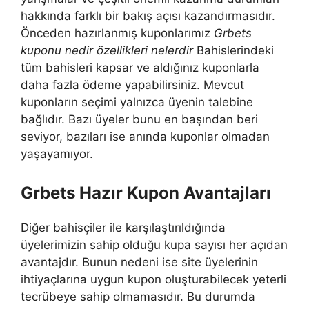
hakkında farklı bir bakış açısı kazandırmasıdır.
Önceden hazırlanmış kuponlarımız
Grbets
kuponu nedir özellikleri nelerdir
Bahislerindeki
tüm bahisleri kapsar ve aldığınız kuponlarla
daha fazla ödeme yapabilirsiniz. Mevcut
kuponların seçimi yalnızca üyenin talebine
bağlıdır. Bazı üyeler bunu en başından beri
seviyor, bazıları ise anında kuponlar olmadan
yaşayamıyor.
Grbets Hazır Kupon Avantajları
Diğer bahisçiler ile karşılaştırıldığında
üyelerimizin sahip olduğu kupa sayısı her açıdan
avantajdır. Bunun nedeni ise site üyelerinin
ihtiyaçlarına uygun kupon oluşturabilecek yeterli
tecrübeye sahip olmamasıdır. Bu durumda