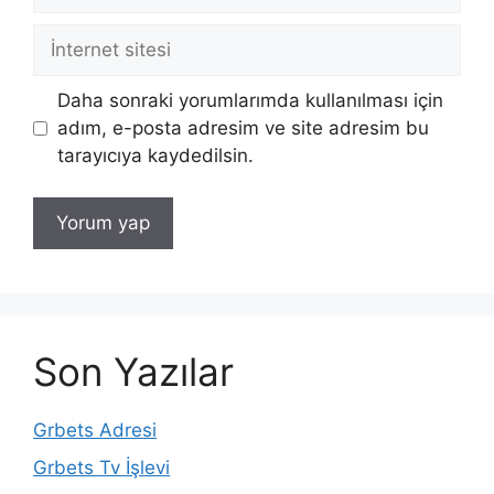
posta
İnternet
sitesi
Daha sonraki yorumlarımda kullanılması için
adım, e-posta adresim ve site adresim bu
tarayıcıya kaydedilsin.
Son Yazılar
Grbets Adresi
Grbets Tv İşlevi