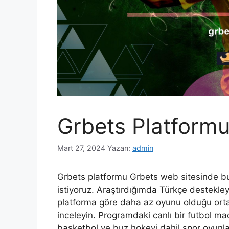
Grbets Platform
Mart 27, 2024
Yazarı:
admin
Grbets platformu Grbets web sitesinde bu
istiyoruz. Araştırdığımda Türkçe destekley
platforma göre daha az oyunu olduğu ortaya 
inceleyin. Programdaki canlı bir futbol ma
basketbol ve buz hokeyi dahil spor oyunl