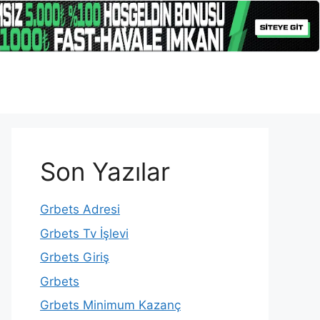
Son Yazılar
Grbets Adresi
Grbets Tv İşlevi
Grbets Giriş
Grbets
Grbets Minimum Kazanç