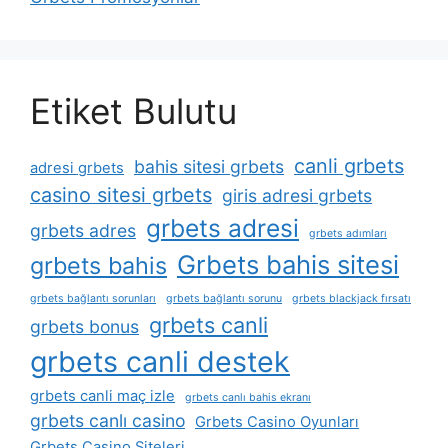
Etiket Bulutu
canli grbets
bahis sitesi grbets
adresi grbets
casino sitesi grbets
giris adresi grbets
grbets adresi
grbets adres
grbets adımları
Grbets bahis sitesi
grbets bahis
grbets bağlantı sorunları
grbets bağlantı sorunu
grbets blackjack fırsatı
grbets canli
grbets bonus
grbets canli destek
grbets canli maç izle
grbets canlı bahis ekranı
grbets canlı casino
Grbets Casino Oyunları
Grbets Casino Siteleri