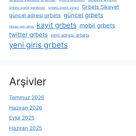
Grbets Şikayet
grbets üyelik gereklidir
grbets üyelik süreci
güncel grbets
güncel adresi grbets
kayit grbets
mobil grbets
hesap geri alma
twitter grbets
yeni adresi grbets
yeni giris grbets
Arşivler
Temmuz 2026
Haziran 2026
Eylül 2025
Haziran 2025