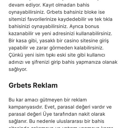
devam ediyor. Kayıt olmadan bahis
oynayabilirsiniz. Grbets bahsiniz bloke ise
sitemizi favorilerinize kaydedebilir ve tek tıkla
bahisinizi oynayabilirsiniz. Ayrıca bonus
kazanabilir ve yeni adresinizi kullanabilirsiniz.
Bir kasa gibi, yasaklı bir casino sitesine giriş
yapabilir ve zarar görmeden kalabilirsiniz.
Çünkü yeni isim tıpkı eski site gibi kullanıcı
adınızı ve şifrenizi girip bahis yapmanıza olanak
sağlıyor.
Grbets Reklam
Bu kar amacı gütmeyen bir reklam
kampanyasıdır. Evet, parasal değeri vardır ve
parasal değeri Üye tarafından nakit olarak
sağlanır. Bu nedenle uluslararası bir bahis