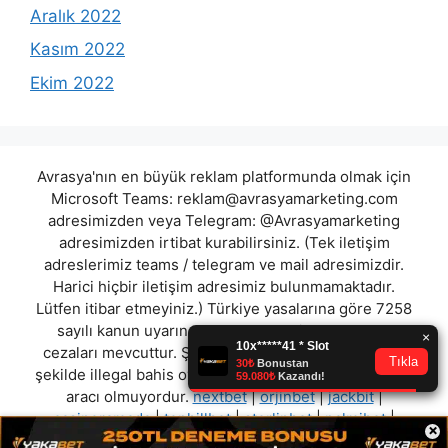
Aralık 2022
Kasım 2022
Ekim 2022
Avrasya'nın en büyük reklam platformunda olmak için
Microsoft Teams:
reklam@avrasyamarketing.com
adresimizden veya Telegram: @Avrasyamarketing
adresimizden irtibat kurabilirsiniz. (Tek iletişim
adreslerimiz teams / telegram ve mail adresimizdir.
Harici hiçbir iletişim adresimiz bulunmamaktadır.
Lütfen itibar etmeyiniz.) Türkiye yasalarına göre 7258
sayılı kanun uyarınca yasa dışı bahis oynamanın
cezaları mevcuttur. Şu an bulunduğunuz site hiç bir
şekilde illegal bahis oyunları oynatmıyor ve oynamaya
aracı olmuyordur.
nextbet
|
orjinbet
|
jackbit
|
casinoramada
|
tophillbet
|
sterlinbet
|
palmibet
|
×
piyasabet