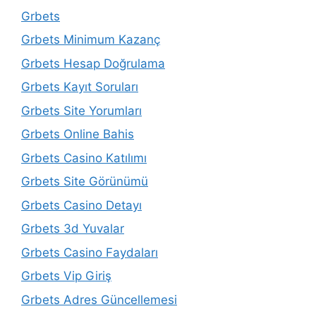
Grbets
Grbets Minimum Kazanç
Grbets Hesap Doğrulama
Grbets Kayıt Soruları
Grbets Site Yorumları
Grbets Online Bahis
Grbets Casino Katılımı
Grbets Site Görünümü
Grbets Casino Detayı
Grbets 3d Yuvalar
Grbets Casino Faydaları
Grbets Vip Giriş
Grbets Adres Güncellemesi