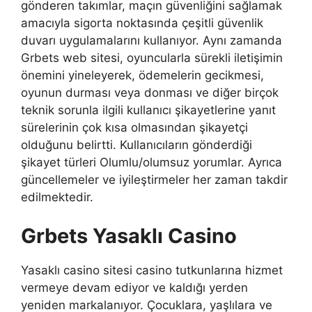
gönderen takımlar, maçın güvenliğini sağlamak
amacıyla sigorta noktasında çeşitli güvenlik
duvarı uygulamalarını kullanıyor. Aynı zamanda
Grbets web sitesi, oyuncularla sürekli iletişimin
önemini yineleyerek, ödemelerin gecikmesi,
oyunun durması veya donması ve diğer birçok
teknik sorunla ilgili kullanıcı şikayetlerine yanıt
sürelerinin çok kısa olmasından şikayetçi
olduğunu belirtti. Kullanıcıların gönderdiği
şikayet türleri Olumlu/olumsuz yorumlar. Ayrıca
güncellemeler ve iyileştirmeler her zaman takdir
edilmektedir.
Grbets Yasaklı Casino
Yasaklı casino sitesi casino tutkunlarına hizmet
vermeye devam ediyor ve kaldığı yerden
yeniden markalanıyor. Çocuklara, yaşlılara ve