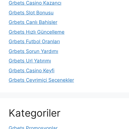
Grbets Casino Kazancı
Grbets Slot Bonusu
Grbets Canlı Bahisler
Grbets Hızlı Güncelleme
Grbets Futbol Oranları
Grbets Sorun Yardımı
Grbets Url Yatırımı
Grbets Casino Keyfi
Grbets Çevrimiçi Seçenekler
Kategoriler
Grbets Promosyonlar