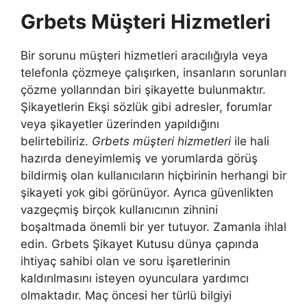
Grbets Müşteri Hizmetleri
Bir sorunu müşteri hizmetleri aracılığıyla veya
telefonla çözmeye çalışırken, insanların sorunları
çözme yollarından biri şikayette bulunmaktır.
Şikayetlerin Ekşi sözlük gibi adresler, forumlar
veya şikayetler üzerinden yapıldığını
belirtebiliriz.
Grbets müşteri hizmetleri
ile hali
hazırda deneyimlemiş ve yorumlarda görüş
bildirmiş olan kullanıcıların hiçbirinin herhangi bir
şikayeti yok gibi görünüyor. Ayrıca güvenlikten
vazgeçmiş birçok kullanıcının zihnini
boşaltmada önemli bir yer tutuyor. Zamanla ihlal
edin. Grbets Şikayet Kutusu dünya çapında
ihtiyaç sahibi olan ve soru işaretlerinin
kaldırılmasını isteyen oyunculara yardımcı
olmaktadır. Maç öncesi her türlü bilgiyi