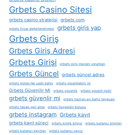
Grbets Casino Sitesi
grbets casino stratejisi
grbets com
grbets giris yap
grbets fırsat değerlendirmesi
Grbets Giriş
Grbets Giriş Adresi
Grbets Girişi
grbets giriş müşteri yorumları
Grbets Güncel
grbets güncel adres
grbets günün her saati bahis
grbets güvenilebilir mi
Grbets Güvenilir Mi
grbets güvenlik
grbets güvenli midir
grbets güvenlir mi
grbets haziran ayı bahis heyecanı
grbets hesap geri alma
grbets hoşgeldin bonusu
grbets instagram
Grbets kayıt
grbets kayıt süreci
grbets kimlik bilgisi
grbets kullanıcı bilgileri
grbets kullanıcı kayıtları
grbets kullanıcı sayısı