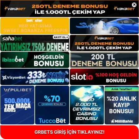
×
GRBETS GİRİŞ İÇİN TIKLAYINIZ!