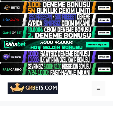
İçeriğe
atla
Menü