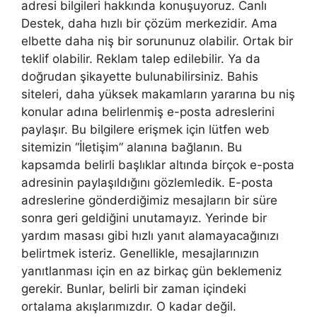
adresi bilgileri hakkında konuşuyoruz. Canlı
Destek, daha hızlı bir çözüm merkezidir. Ama
elbette daha niş bir sorununuz olabilir. Ortak bir
teklif olabilir. Reklam talep edilebilir. Ya da
doğrudan şikayette bulunabilirsiniz. Bahis
siteleri, daha yüksek makamların yararına bu niş
konular adına belirlenmiş e-posta adreslerini
paylaşır. Bu bilgilere erişmek için lütfen web
sitemizin “İletişim” alanına bağlanın. Bu
kapsamda belirli başlıklar altında birçok e-posta
adresinin paylaşıldığını gözlemledik. E-posta
adreslerine gönderdiğimiz mesajların bir süre
sonra geri geldiğini unutamayız. Yerinde bir
yardım masası gibi hızlı yanıt alamayacağınızı
belirtmek isteriz. Genellikle, mesajlarınızın
yanıtlanması için en az birkaç gün beklemeniz
gerekir. Bunlar, belirli bir zaman içindeki
ortalama akışlarımızdır. O kadar değil.