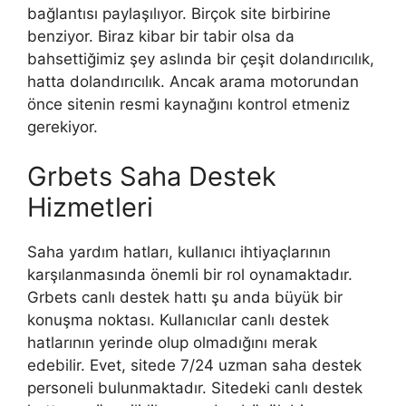
bağlantısı paylaşılıyor. Birçok site birbirine
benziyor. Biraz kibar bir tabir olsa da
bahsettiğimiz şey aslında bir çeşit dolandırıcılık,
hatta dolandırıcılık. Ancak arama motorundan
önce sitenin resmi kaynağını kontrol etmeniz
gerekiyor.
Grbets Saha Destek
Hizmetleri
Saha yardım hatları, kullanıcı ihtiyaçlarının
karşılanmasında önemli bir rol oynamaktadır.
Grbets canlı destek hattı şu anda büyük bir
konuşma noktası. Kullanıcılar canlı destek
hatlarının yerinde olup olmadığını merak
edebilir. Evet, sitede 7/24 uzman saha destek
personeli bulunmaktadır. Sitedeki canlı destek