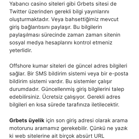
Yabancı casino siteleri gibi Grbets sitesi de
Twitter üzerinden gerekli bilgi yayınlarını
oluşturmaktadır. Veya bahsettiğimiz mevcut
giriş bağlantısını paylaşır. Bu bilgilerin
paylaşılması sürecinde zaman zaman sitenin
sosyal medya hesaplarını kontrol etmeniz
yeterlidir.
Offshore kumar siteleri de güncel adres bilgileri
sağlar. Bir SMS bildirim sistemi veya bir e-posta
bildirim sistemi vardır. Bu sistemler çalışır
durumdadır. Güncellenmiş giriş bilgilerini talep
edebilirsiniz. Ücretsiz çalışıyor. Gerekli adres
bilgileri en kısa sürede tarafınıza iletilecektir.
Grbets üyelik
için son giriş adresi olarak arama
motorunu aramamız gerekebilir. Çünkü ne yazık
ki web sitelerine ait birçok absürt URL