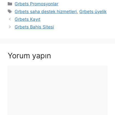
Kategoriler
Grbets Promosyonlar
Etiketler
Grbets saha destek hizmetleri
,
Grbets üyelik
Yazı
Grbets Kayıt
dolaşımı
Grbets Bahis Sitesi
Yorum yapın
Yorum