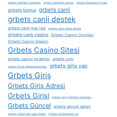
grbets bağlantı sorunları
grbets bağlantı sorunu
grbets blackjack fırsatı
grbets canli
grbets bonus
grbets canli destek
grbets canli maç izle
grbets canlı bahis ekranı
grbets canlı casino
Grbets Casino Oyunları
Grbets Casino Siteleri
Grbets Casino Sitesi
grbets casino stratejisi
grbets com
grbets giris yap
grbets fırsat değerlendirmesi
Grbets Giriş
Grbets Giriş Adresi
Grbets Girişi
grbets giriş müşteri yorumları
Grbets Güncel
grbets güncel adres
grbets günün her saati bahis
grbets güvenilebilir mi