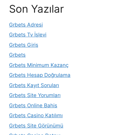
Son Yazılar
Grbets Adresi
Grbets Tv İşlevi
Grbets Giriş
Grbets
Grbets Minimum Kazanç
Grbets Hesap Doğrulama
Grbets Kayıt Soruları
Grbets Site Yorumları
Grbets Online Bahis
Grbets Casino Katılımı
Grbets Site Görünümü