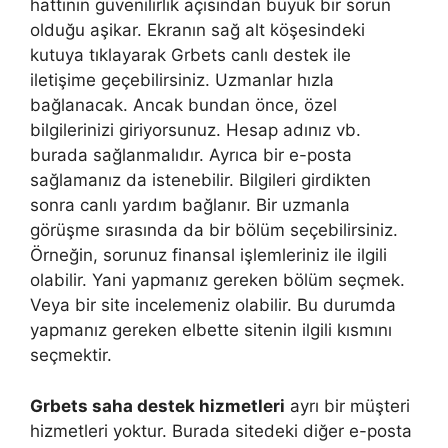
hattının güvenilirlik açısından büyük bir sorun
olduğu aşikar. Ekranın sağ alt köşesindeki
kutuya tıklayarak Grbets canlı destek ile
iletişime geçebilirsiniz. Uzmanlar hızla
bağlanacak. Ancak bundan önce, özel
bilgilerinizi giriyorsunuz. Hesap adınız vb.
burada sağlanmalıdır. Ayrıca bir e-posta
sağlamanız da istenebilir. Bilgileri girdikten
sonra canlı yardım bağlanır. Bir uzmanla
görüşme sırasında da bir bölüm seçebilirsiniz.
Örneğin, sorunuz finansal işlemleriniz ile ilgili
olabilir. Yani yapmanız gereken bölüm seçmek.
Veya bir site incelemeniz olabilir. Bu durumda
yapmanız gereken elbette sitenin ilgili kısmını
seçmektir.
Grbets saha destek hizmetleri
ayrı bir müşteri
hizmetleri yoktur. Burada sitedeki diğer e-posta