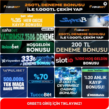
×
GRBETS GİRİŞ İÇİN TIKLAYINIZ!