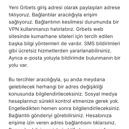
Yeni Grbets giriş adresi olarak paylaşılan adrese
tıklıyoruz. Bağlantılar aracılığıyla erişim
sağlıyoruz. Bağlantının kesilmesi durumunda bir
VPN kullanmanızı hatırlatırız. Grbets web
sitesinde kumarhane siteleri için tercih edilen
başka bilgi yöntemleri de vardır. SMS bildirimleri
gibi ücretsiz hizmetlerden yararlanabilirsiniz.
Ayrıca e-posta yoluyla bildirimde bulunmanın bir
yolu var.
Bu tercihler aracılığıyla, şu anda meydana
gelebilecek herhangi bir adres değişikliği
konusunda bilgilendirileceksiniz. Sosyal medya
hesaplarınızı sürekli kontrol etmenize gerek yok.
Engelledikten hemen sonra bilgilendirileceksiniz.
Bağlantılı gönderiyi görebilirsiniz. Hesabınıza
erişime izin veren adres bağlantısını tıklarsınız.