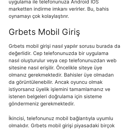
uygulama ile telefonunuza Android IOS
marketten indirme imkanı verirler. Bu, bahis
oynamayı çok kolaylaştırır.
Grbets Mobil Giriş
Grbets mobil girişi nasıl yapılır sorusu burada da
değerlidir. Cep telefonunuzda bir uygulama
nasıl oluşturulur veya cep telefonunuzdan web
sitesine nasıl erişilir. Öncelikle siteye üye
olmanız gerekmektedir. Bahisler üye olmadan
da görüntülenebilir. Ancak oyuncu olmak
istiyorsanız üyelik işlemini tamamlamanız ve
istenen belgeleri doğrulama için sisteme
göndermeniz gerekmektedir.
İkincisi, telefonunuz mobil bağlantıyla uyumlu
olmalıdır. Grbets mobil girişi piyasadaki birçok