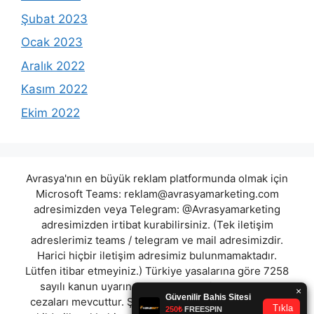
Şubat 2023
Ocak 2023
Aralık 2022
Kasım 2022
Ekim 2022
Avrasya'nın en büyük reklam platformunda olmak için
Microsoft Teams:
reklam@avrasyamarketing.com
adresimizden veya Telegram: @Avrasyamarketing
adresimizden irtibat kurabilirsiniz. (Tek iletişim
adreslerimiz teams / telegram ve mail adresimizdir.
Harici hiçbir iletişim adresimiz bulunmamaktadır.
Lütfen itibar etmeyiniz.) Türkiye yasalarına göre 7258
sayılı kanun uyarınca yasa dışı bahis oynamanın
cezaları mevcuttur. Şu an bulunduğunuz site hiç bir