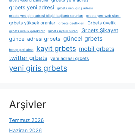
grbets yeni adres
grbets yabancı bahisçiler
grbets yeni adresi
grbets yeni giriş adresi
grbets yeni giriş adresi bilgisi bağlantı sorunları
grbets yeni web sitesi
grbets yüksek oranlar
Grbets üyelik
grbets özellikleri
Grbets Şikayet
grbets üyelik gereklidir
grbets üyelik süreci
güncel grbets
güncel adresi grbets
kayit grbets
mobil grbets
hesap geri alma
twitter grbets
yeni adresi grbets
yeni giris grbets
Arşivler
Temmuz 2026
Haziran 2026