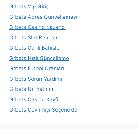
Grbets Vip Giriş
Grbets Adres Güncellemesi
Grbets Casino Kazancı
Grbets Slot Bonusu
Grbets Canlı Bahisler
Grbets Hızlı Güncelleme
Grbets Futbol Oranları
Grbets Sorun Yardımı
Grbets Url Yatırımı
Grbets Casino Keyfi
Grbets Çevrimiçi Seçenekler