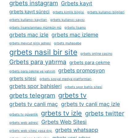
grbets instagram
Grbets kayıt
grbets kayıt süreci
grbets kimlik bilgisi
grbets kullanıcı bilgileri
grbets kullanıcı kayıtları
grbets kullanıcı sayısı
grbets lisanslanması mümkün mü
grbets lisansı
grbets maç izle
grbets maç izleme
grbets mevcut giriş adresi
grbets muhasebe
grbets nasil bir site
grbets online casino
Grbets para yatırma
grbets para çekme
grbets promosyon
grbets para çekme ve yatırım
grbets sitesi
grbets sosyal medya platformları
grbets spor bahisleri
grbets spor bahis sitesi
grbets tv
grbets telegram
grbets tv canli maç
grbets tv canli maç izle
grbets tv izle
grbets twitter
grbets tv güvenlik
Grbets Web Sitesi
grbets web adresi
grbets whatsapp
grbets web sitesi yasa dışı