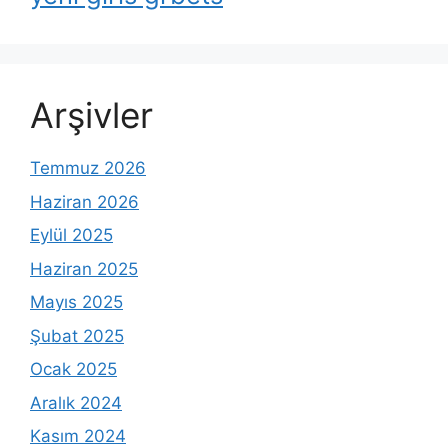
Arşivler
Temmuz 2026
Haziran 2026
Eylül 2025
Haziran 2025
Mayıs 2025
Şubat 2025
Ocak 2025
Aralık 2024
Kasım 2024