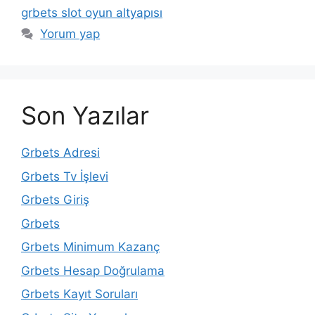
grbets slot oyun altyapısı
Yorum yap
Son Yazılar
Grbets Adresi
Grbets Tv İşlevi
Grbets Giriş
Grbets
Grbets Minimum Kazanç
Grbets Hesap Doğrulama
Grbets Kayıt Soruları