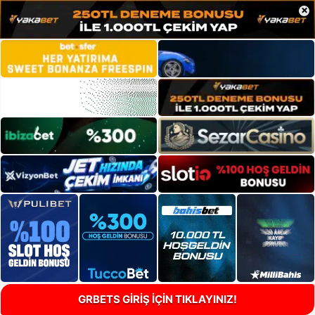
×
GRBETS GİRİŞ İÇİN TIKLAYINIZ!