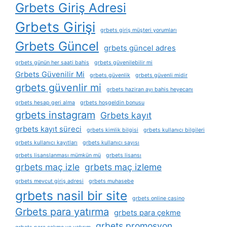
Grbets Giriş Adresi
Grbets Girişi
grbets giriş müşteri yorumları
Grbets Güncel
grbets güncel adres
grbets günün her saati bahis
grbets güvenilebilir mi
Grbets Güvenilir Mi
grbets güvenlik
grbets güvenli midir
grbets güvenlir mi
grbets haziran ayı bahis heyecanı
grbets hesap geri alma
grbets hoşgeldin bonusu
grbets instagram
Grbets kayıt
grbets kayıt süreci
grbets kimlik bilgisi
grbets kullanıcı bilgileri
grbets kullanıcı kayıtları
grbets kullanıcı sayısı
grbets lisanslanması mümkün mü
grbets lisansı
grbets maç izle
grbets maç izleme
grbets mevcut giriş adresi
grbets muhasebe
grbets nasil bir site
grbets online casino
Grbets para yatırma
grbets para çekme
grbets promosyon