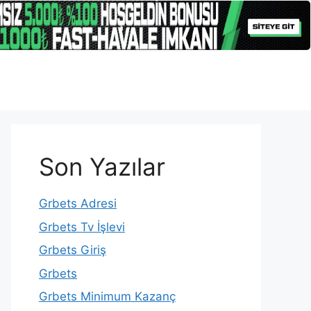
Son Yazılar
Grbets Adresi
Grbets Tv İşlevi
Grbets Giriş
Grbets
Grbets Minimum Kazanç