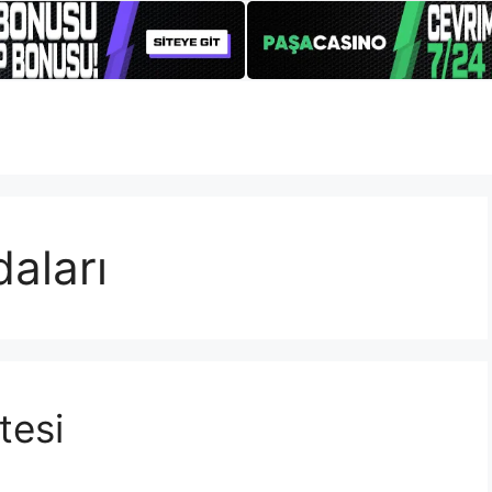
aları
tesi