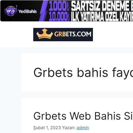
İçeriğe
atla
Grbets bahis fayd
Grbets Web Bahis Si
Şubat 1, 2023
Yazarı:
admin