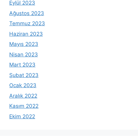
Eylül 2023
Ağustos 2023
Temmuz 2023
Haziran 2023
Mayıs 2023
Nisan 2023
Mart 2023
Şubat 2023
Ocak 2023
Aralık 2022
Kasım 2022
Ekim 2022