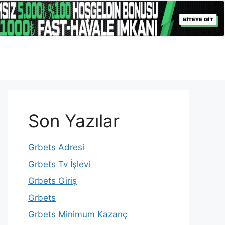
Son Yazılar
Grbets Adresi
Grbets Tv İşlevi
Grbets Giriş
Grbets
Grbets Minimum Kazanç