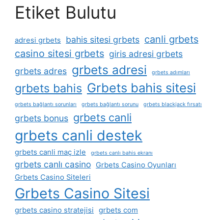
Etiket Bulutu
canli grbets
bahis sitesi grbets
adresi grbets
casino sitesi grbets
giris adresi grbets
grbets adresi
grbets adres
grbets adımları
Grbets bahis sitesi
grbets bahis
grbets bağlantı sorunları
grbets bağlantı sorunu
grbets blackjack fırsatı
grbets canli
grbets bonus
grbets canli destek
grbets canli maç izle
grbets canlı bahis ekranı
grbets canlı casino
Grbets Casino Oyunları
Grbets Casino Siteleri
Grbets Casino Sitesi
grbets casino stratejisi
grbets com