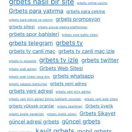
grbets nasil bir site
grbets online casino
Grbets para yatırma
grbets para çekme
grbets promosyon
grbets para çekme ve yatırım
grbets sitesi
grbets sosyal medya platformları
grbets spor bahisleri
grbets spor bahis sitesi
grbets tv
grbets telegram
grbets tv canli maç
grbets tv canli maç izle
grbets tv izle
grbets twitter
grbets tv güvenlik
Grbets Web Sitesi
grbets web adresi
grbets whatsapp
grbets web sitesi yasa dışı
grbets yeni adres
grbets yabancı bahisçiler
grbets yeni adresi
grbets yeni giriş adresi
grbets yeni giriş adresi bilgisi bağlantı sorunları
grbets yeni web sitesi
grbets yüksek oranlar
Grbets üyelik
grbets özellikleri
Grbets Şikayet
grbets üyelik gereklidir
grbets üyelik süreci
güncel grbets
güncel adresi grbets
kayit grbets
mobil grbets