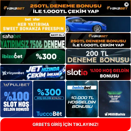
×
GRBETS GİRİŞ İÇİN TIKLAYINIZ!