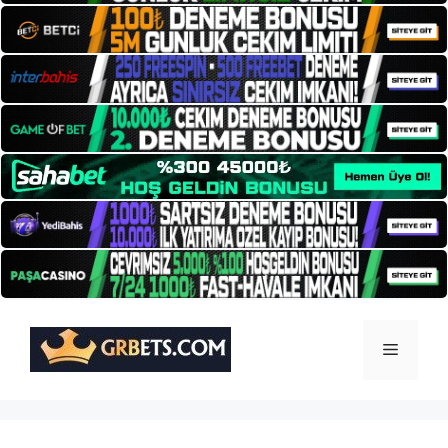
İçeriğe
atla
Menü