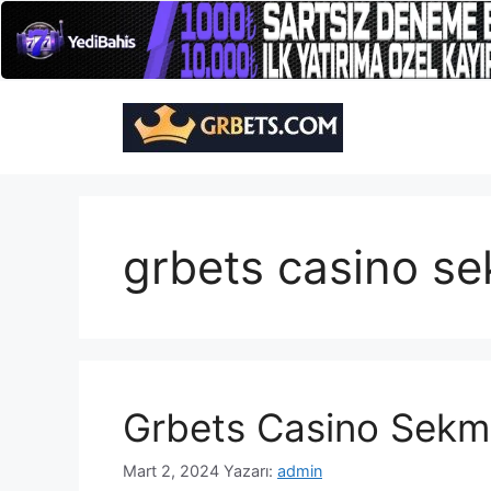
İçeriğe
atla
grbets casino s
Grbets Casino Sekm
Mart 2, 2024
Yazarı:
admin