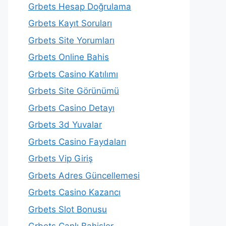
Grbets Hesap Doğrulama
Grbets Kayıt Soruları
Grbets Site Yorumları
Grbets Online Bahis
Grbets Casino Katılımı
Grbets Site Görünümü
Grbets Casino Detayı
Grbets 3d Yuvalar
Grbets Casino Faydaları
Grbets Vip Giriş
Grbets Adres Güncellemesi
Grbets Casino Kazancı
Grbets Slot Bonusu