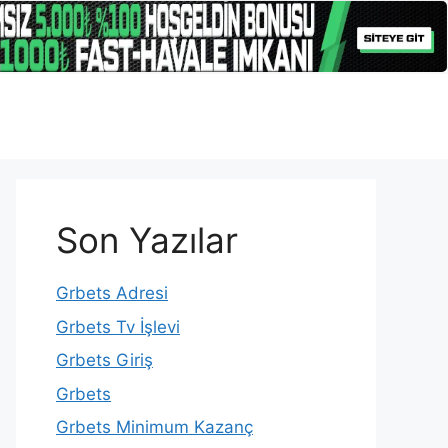
Son Yazılar
Grbets Adresi
Grbets Tv İşlevi
Grbets Giriş
Grbets
Grbets Minimum Kazanç