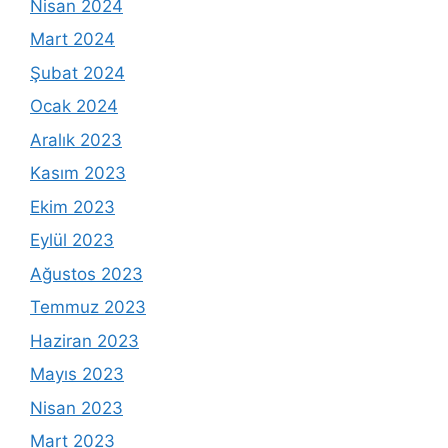
Nisan 2024
Mart 2024
Şubat 2024
Ocak 2024
Aralık 2023
Kasım 2023
Ekim 2023
Eylül 2023
Ağustos 2023
Temmuz 2023
Haziran 2023
Mayıs 2023
Nisan 2023
Mart 2023