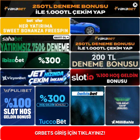
×
GRBETS GİRİŞ İÇİN TIKLAYINIZ!