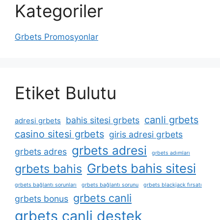
Kategoriler
Grbets Promosyonlar
Etiket Bulutu
canli grbets
bahis sitesi grbets
adresi grbets
casino sitesi grbets
giris adresi grbets
grbets adresi
grbets adres
grbets adımları
Grbets bahis sitesi
grbets bahis
grbets bağlantı sorunları
grbets bağlantı sorunu
grbets blackjack fırsatı
grbets canli
grbets bonus
grbets canli destek