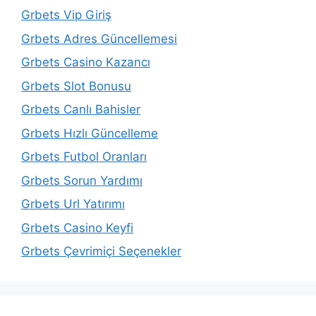
Grbets Vip Giriş
Grbets Adres Güncellemesi
Grbets Casino Kazancı
Grbets Slot Bonusu
Grbets Canlı Bahisler
Grbets Hızlı Güncelleme
Grbets Futbol Oranları
Grbets Sorun Yardımı
Grbets Url Yatırımı
Grbets Casino Keyfi
Grbets Çevrimiçi Seçenekler