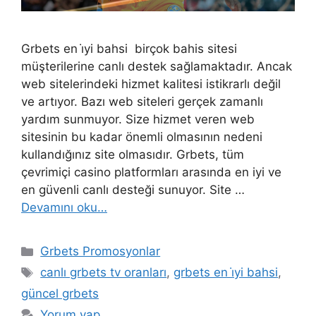
Grbets en i̇yi bahsi birçok bahis sitesi
müşterilerine canlı destek sağlamaktadır. Ancak
web sitelerindeki hizmet kalitesi istikrarlı değil
ve artıyor. Bazı web siteleri gerçek zamanlı
yardım sunmuyor. Size hizmet veren web
sitesinin bu kadar önemli olmasının nedeni
kullandığınız site olmasıdır. Grbets, tüm
çevrimiçi casino platformları arasında en iyi ve
en güvenli canlı desteği sunuyor. Site …
Devamını oku…
Kategoriler
Grbets Promosyonlar
Etiketler
canlı grbets tv oranları
,
grbets en i̇yi bahsi
,
güncel grbets
Yorum yap