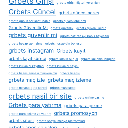
Grbets Girişi
grbets giriş müşteri yorumları
Grbets Güncel
grbets güncel adres
grbets günün her saati bahis
grbets güvenilebilir mi
Grbets Güvenilir Mi
grbets güvenlik
grbets güvenli midir
grbets güvenlir mi
grbets haziran ayı bahis heyecanı
grbets hesap geri alma
grbets hoşgeldin bonusu
grbets instagram
Grbets kayıt
grbets kayıt süreci
grbets kimlik bilgisi
grbets kullanıcı bilgileri
grbets kullanıcı kayıtları
grbets kullanıcı sayısı
grbets lisanslanması mümkün mü
grbets lisansı
grbets maç izle
grbets maç izleme
grbets mevcut giriş adresi
grbets muhasebe
grbets nasil bir site
grbets online casino
Grbets para yatırma
grbets para çekme
grbets promosyon
grbets para çekme ve yatırım
grbets sitesi
grbets sosyal medya platformları
grbets spor bahisleri