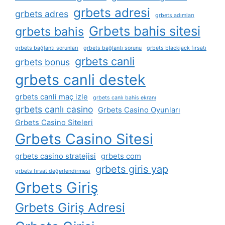
grbets adresi
grbets adres
grbets adımları
Grbets bahis sitesi
grbets bahis
grbets bağlantı sorunları
grbets bağlantı sorunu
grbets blackjack fırsatı
grbets canli
grbets bonus
grbets canli destek
grbets canli maç izle
grbets canlı bahis ekranı
grbets canlı casino
Grbets Casino Oyunları
Grbets Casino Siteleri
Grbets Casino Sitesi
grbets casino stratejisi
grbets com
grbets giris yap
grbets fırsat değerlendirmesi
Grbets Giriş
Grbets Giriş Adresi