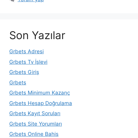
Son Yazılar
Grbets Adresi
Grbets Tv İşlevi
Grbets Giriş
Grbets
Grbets Minimum Kazanç
Grbets Hesap Doğrulama
Grbets Kayıt Soruları
Grbets Site Yorumları
Grbets Online Bahis