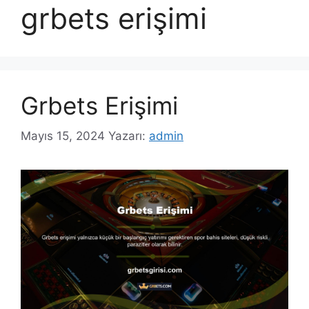
grbets erişimi
Grbets Erişimi
Mayıs 15, 2024
Yazarı:
admin