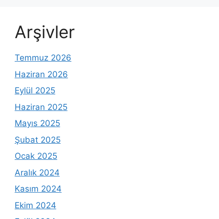
Arşivler
Temmuz 2026
Haziran 2026
Eylül 2025
Haziran 2025
Mayıs 2025
Şubat 2025
Ocak 2025
Aralık 2024
Kasım 2024
Ekim 2024