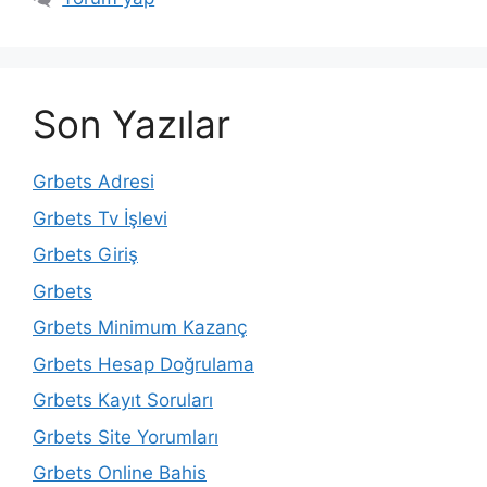
Son Yazılar
Grbets Adresi
Grbets Tv İşlevi
Grbets Giriş
Grbets
Grbets Minimum Kazanç
Grbets Hesap Doğrulama
Grbets Kayıt Soruları
Grbets Site Yorumları
Grbets Online Bahis