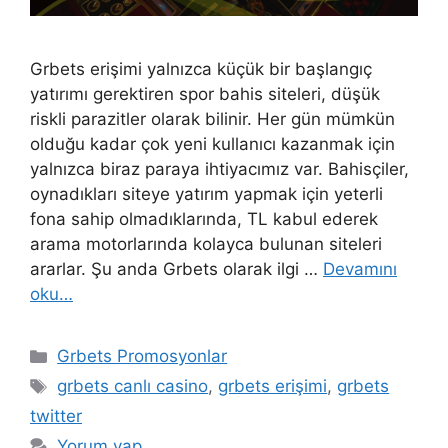
Grbets erişimi yalnızca küçük bir başlangıç ​​
yatırımı gerektiren spor bahis siteleri, düşük
riskli parazitler olarak bilinir. Her gün mümkün
olduğu kadar çok yeni kullanıcı kazanmak için
yalnızca biraz paraya ihtiyacımız var. Bahisçiler,
oynadıkları siteye yatırım yapmak için yeterli
fona sahip olmadıklarında, TL kabul ederek
arama motorlarında kolayca bulunan siteleri
ararlar. Şu anda Grbets olarak ilgi …
Devamını
oku…
Kategoriler
Grbets Promosyonlar
Etiketler
grbets canlı casino
,
grbets erişimi
,
grbets
twitter
Yorum yap