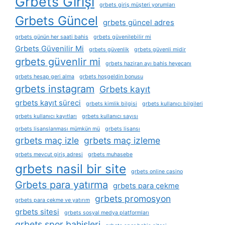
Grbets Girişi
grbets giriş müşteri yorumları
Grbets Güncel
grbets güncel adres
grbets günün her saati bahis
grbets güvenilebilir mi
Grbets Güvenilir Mi
grbets güvenlik
grbets güvenli midir
grbets güvenlir mi
grbets haziran ayı bahis heyecanı
grbets hesap geri alma
grbets hoşgeldin bonusu
grbets instagram
Grbets kayıt
grbets kayıt süreci
grbets kimlik bilgisi
grbets kullanıcı bilgileri
grbets kullanıcı kayıtları
grbets kullanıcı sayısı
grbets lisanslanması mümkün mü
grbets lisansı
grbets maç izle
grbets maç izleme
grbets mevcut giriş adresi
grbets muhasebe
grbets nasil bir site
grbets online casino
Grbets para yatırma
grbets para çekme
grbets promosyon
grbets para çekme ve yatırım
grbets sitesi
grbets sosyal medya platformları
grbets spor bahisleri