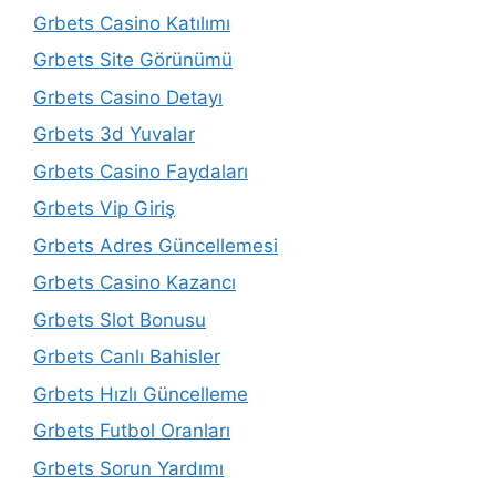
Grbets Casino Katılımı
Grbets Site Görünümü
Grbets Casino Detayı
Grbets 3d Yuvalar
Grbets Casino Faydaları
Grbets Vip Giriş
Grbets Adres Güncellemesi
Grbets Casino Kazancı
Grbets Slot Bonusu
Grbets Canlı Bahisler
Grbets Hızlı Güncelleme
Grbets Futbol Oranları
Grbets Sorun Yardımı