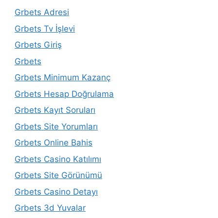
Grbets Adresi
Grbets Tv İşlevi
Grbets Giriş
Grbets
Grbets Minimum Kazanç
Grbets Hesap Doğrulama
Grbets Kayıt Soruları
Grbets Site Yorumları
Grbets Online Bahis
Grbets Casino Katılımı
Grbets Site Görünümü
Grbets Casino Detayı
Grbets 3d Yuvalar