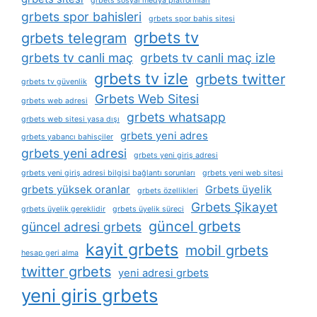
grbets sosyal medya platformları
grbets spor bahisleri
grbets spor bahis sitesi
grbets tv
grbets telegram
grbets tv canli maç
grbets tv canli maç izle
grbets tv izle
grbets twitter
grbets tv güvenlik
Grbets Web Sitesi
grbets web adresi
grbets whatsapp
grbets web sitesi yasa dışı
grbets yeni adres
grbets yabancı bahisçiler
grbets yeni adresi
grbets yeni giriş adresi
grbets yeni giriş adresi bilgisi bağlantı sorunları
grbets yeni web sitesi
grbets yüksek oranlar
Grbets üyelik
grbets özellikleri
Grbets Şikayet
grbets üyelik gereklidir
grbets üyelik süreci
güncel grbets
güncel adresi grbets
kayit grbets
mobil grbets
hesap geri alma
twitter grbets
yeni adresi grbets
yeni giris grbets