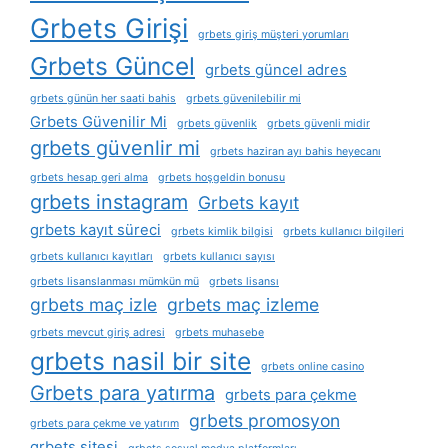
Grbets Girişi
grbets giriş müşteri yorumları
Grbets Güncel
grbets güncel adres
grbets günün her saati bahis
grbets güvenilebilir mi
Grbets Güvenilir Mi
grbets güvenlik
grbets güvenli midir
grbets güvenlir mi
grbets haziran ayı bahis heyecanı
grbets hesap geri alma
grbets hoşgeldin bonusu
grbets instagram
Grbets kayıt
grbets kayıt süreci
grbets kimlik bilgisi
grbets kullanıcı bilgileri
grbets kullanıcı kayıtları
grbets kullanıcı sayısı
grbets lisanslanması mümkün mü
grbets lisansı
grbets maç izle
grbets maç izleme
grbets mevcut giriş adresi
grbets muhasebe
grbets nasil bir site
grbets online casino
Grbets para yatırma
grbets para çekme
grbets promosyon
grbets para çekme ve yatırım
grbets sitesi