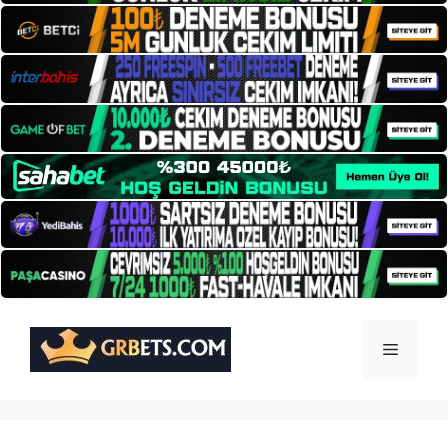
İçeriğe
atla
Menü