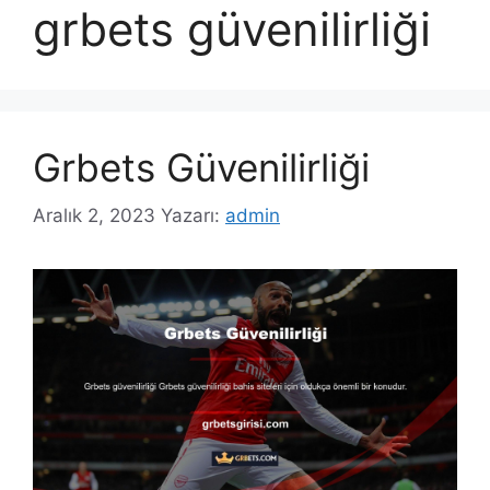
grbets güvenilirliği
Grbets Güvenilirliği
Aralık 2, 2023
Yazarı:
admin