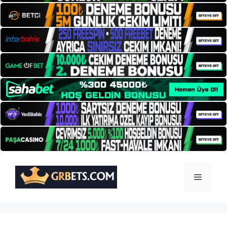
İçeriğe
atla
Menü