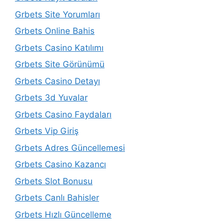
Grbets Site Yorumları
Grbets Online Bahis
Grbets Casino Katılımı
Grbets Site Görünümü
Grbets Casino Detayı
Grbets 3d Yuvalar
Grbets Casino Faydaları
Grbets Vip Giriş
Grbets Adres Güncellemesi
Grbets Casino Kazancı
Grbets Slot Bonusu
Grbets Canlı Bahisler
Grbets Hızlı Güncelleme