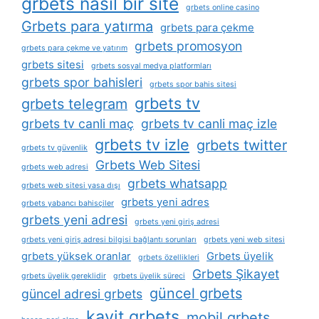
grbets nasil bir site
grbets online casino
Grbets para yatırma
grbets para çekme
grbets promosyon
grbets para çekme ve yatırım
grbets sitesi
grbets sosyal medya platformları
grbets spor bahisleri
grbets spor bahis sitesi
grbets tv
grbets telegram
grbets tv canli maç
grbets tv canli maç izle
grbets tv izle
grbets twitter
grbets tv güvenlik
Grbets Web Sitesi
grbets web adresi
grbets whatsapp
grbets web sitesi yasa dışı
grbets yeni adres
grbets yabancı bahisçiler
grbets yeni adresi
grbets yeni giriş adresi
grbets yeni giriş adresi bilgisi bağlantı sorunları
grbets yeni web sitesi
grbets yüksek oranlar
Grbets üyelik
grbets özellikleri
Grbets Şikayet
grbets üyelik gereklidir
grbets üyelik süreci
güncel grbets
güncel adresi grbets
kayit grbets
mobil grbets