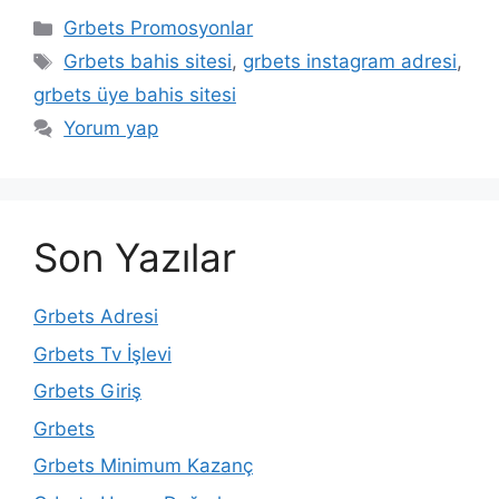
Kategoriler
Grbets Promosyonlar
Etiketler
Grbets bahis sitesi
,
grbets instagram adresi
,
grbets üye bahis sitesi
Yorum yap
Son Yazılar
Grbets Adresi
Grbets Tv İşlevi
Grbets Giriş
Grbets
Grbets Minimum Kazanç