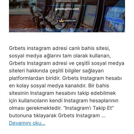
Grbets instagram adresi canlı bahis sitesi,
sosyal medya ağlarını tam olarak kullanan,
Grbets Instagram adresi ve çeşitli sosyal medya
siteleri hakkında çeşitli bilgiler sağlayan
platformlardan biridir. Grbets Instagram hesabı
en kolay sosyal medya kanalıdır. Bir bahis
sitesinin Instagram hesabını takip edebilmek
için kullanıcıların kendi Instagram hesaplarının
olması gerekmektedir. “Instagram’ı Takip Et”
butonuna tıklayarak Grbets Instagram …
Devamını oku…