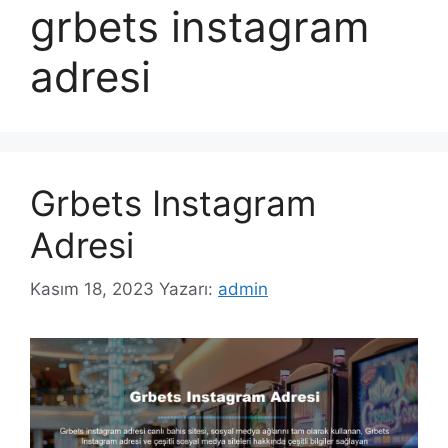
grbets instagram
adresi
Grbets Instagram
Adresi
Kasım 18, 2023
Yazarı:
admin