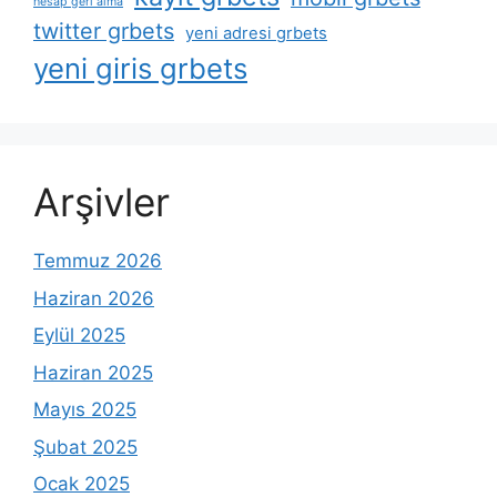
hesap geri alma
twitter grbets
yeni adresi grbets
yeni giris grbets
Arşivler
Temmuz 2026
Haziran 2026
Eylül 2025
Haziran 2025
Mayıs 2025
Şubat 2025
Ocak 2025