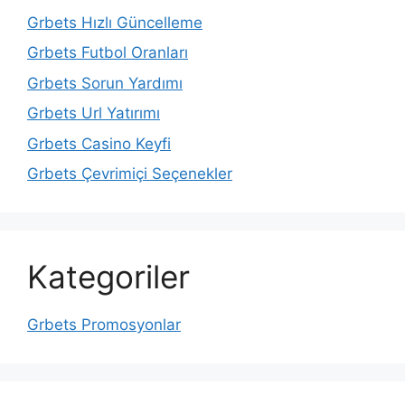
Grbets Hızlı Güncelleme
Grbets Futbol Oranları
Grbets Sorun Yardımı
Grbets Url Yatırımı
Grbets Casino Keyfi
Grbets Çevrimiçi Seçenekler
Kategoriler
Grbets Promosyonlar