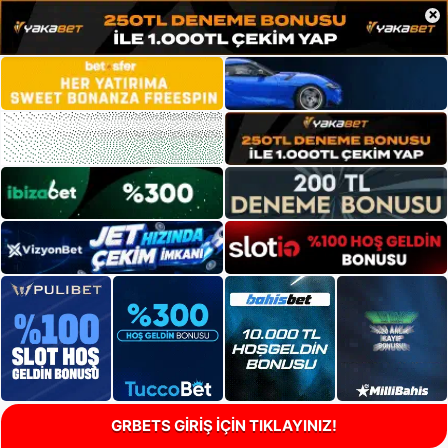
×
GRBETS GİRİŞ İÇİN TIKLAYINIZ!