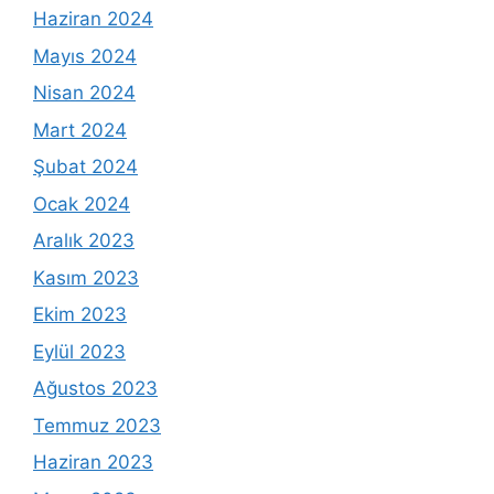
Haziran 2024
Mayıs 2024
Nisan 2024
Mart 2024
Şubat 2024
Ocak 2024
Aralık 2023
Kasım 2023
Ekim 2023
Eylül 2023
Ağustos 2023
Temmuz 2023
Haziran 2023