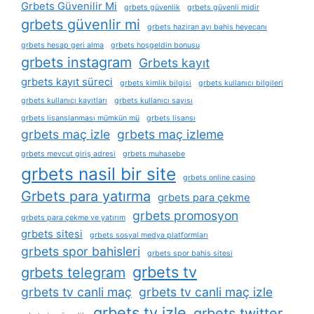
Grbets Güvenilir Mi
grbets güvenlik
grbets güvenli midir
grbets güvenlir mi
grbets haziran ayı bahis heyecanı
grbets hesap geri alma
grbets hoşgeldin bonusu
grbets instagram
Grbets kayıt
grbets kayıt süreci
grbets kimlik bilgisi
grbets kullanıcı bilgileri
grbets kullanıcı kayıtları
grbets kullanıcı sayısı
grbets lisanslanması mümkün mü
grbets lisansı
grbets maç izle
grbets maç izleme
grbets mevcut giriş adresi
grbets muhasebe
grbets nasil bir site
grbets online casino
Grbets para yatırma
grbets para çekme
grbets promosyon
grbets para çekme ve yatırım
grbets sitesi
grbets sosyal medya platformları
grbets spor bahisleri
grbets spor bahis sitesi
grbets tv
grbets telegram
grbets tv canli maç
grbets tv canli maç izle
grbets tv izle
grbets twitter