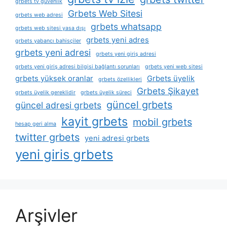
grbets tv güvenlik
Grbets Web Sitesi
grbets web adresi
grbets whatsapp
grbets web sitesi yasa dışı
grbets yeni adres
grbets yabancı bahisçiler
grbets yeni adresi
grbets yeni giriş adresi
grbets yeni giriş adresi bilgisi bağlantı sorunları
grbets yeni web sitesi
grbets yüksek oranlar
Grbets üyelik
grbets özellikleri
Grbets Şikayet
grbets üyelik gereklidir
grbets üyelik süreci
güncel grbets
güncel adresi grbets
kayit grbets
mobil grbets
hesap geri alma
twitter grbets
yeni adresi grbets
yeni giris grbets
Arşivler