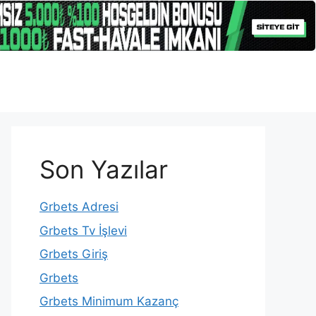
Son Yazılar
Grbets Adresi
Grbets Tv İşlevi
Grbets Giriş
Grbets
Grbets Minimum Kazanç