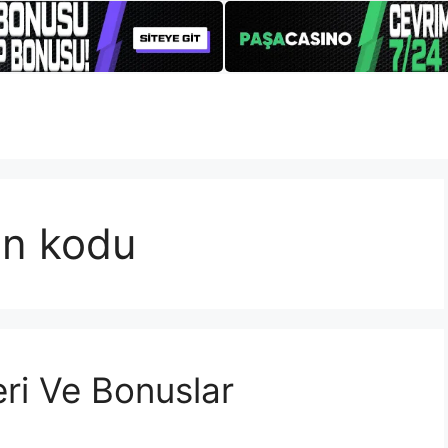
on kodu
eri Ve Bonuslar