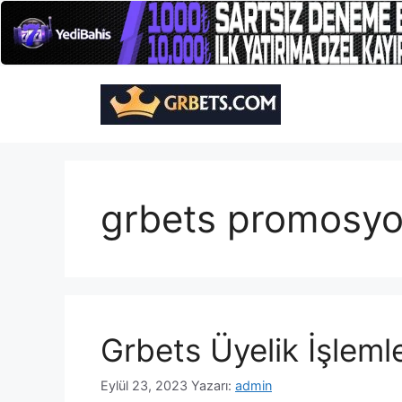
İçeriğe
atla
grbets promosy
Grbets Üyelik İşleml
Eylül 23, 2023
Yazarı:
admin