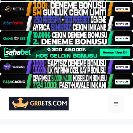
İçeriğe
atla
Menü