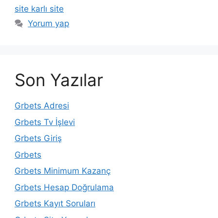
site karlı site
Yorum yap
Son Yazılar
Grbets Adresi
Grbets Tv İşlevi
Grbets Giriş
Grbets
Grbets Minimum Kazanç
Grbets Hesap Doğrulama
Grbets Kayıt Soruları