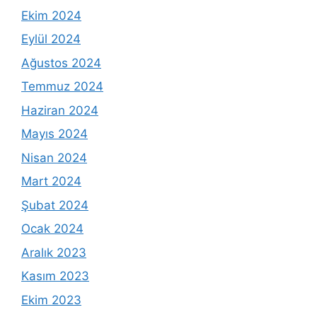
Ekim 2024
Eylül 2024
Ağustos 2024
Temmuz 2024
Haziran 2024
Mayıs 2024
Nisan 2024
Mart 2024
Şubat 2024
Ocak 2024
Aralık 2023
Kasım 2023
Ekim 2023