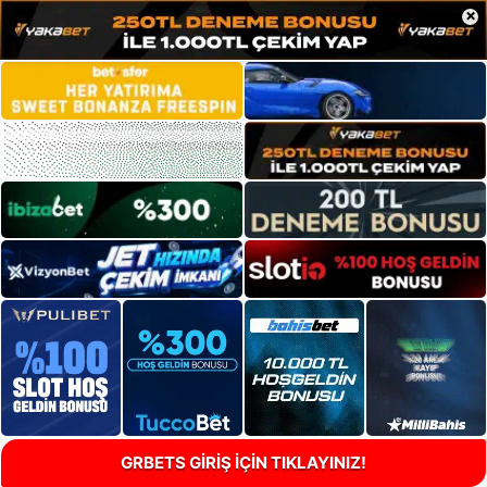
×
GRBETS GİRİŞ İÇİN TIKLAYINIZ!