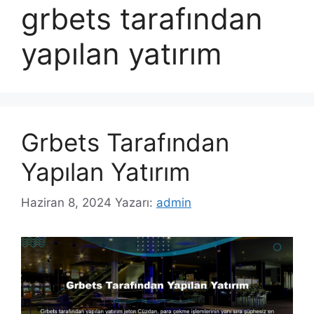
grbets tarafından
yapılan yatırım
Grbets Tarafından
Yapılan Yatırım
Haziran 8, 2024
Yazarı:
admin