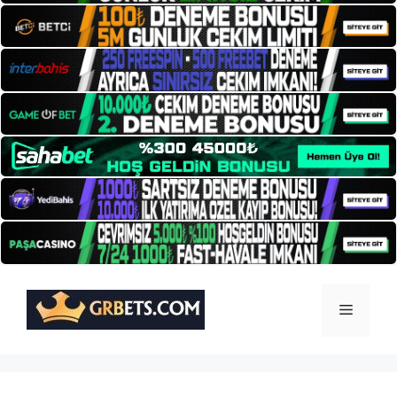
İçeriğe
atla
Menü