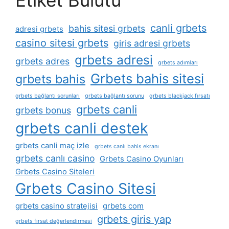
Etiket Bulutu
canli grbets
bahis sitesi grbets
adresi grbets
casino sitesi grbets
giris adresi grbets
grbets adresi
grbets adres
grbets adımları
Grbets bahis sitesi
grbets bahis
grbets bağlantı sorunları
grbets bağlantı sorunu
grbets blackjack fırsatı
grbets canli
grbets bonus
grbets canli destek
grbets canli maç izle
grbets canlı bahis ekranı
grbets canlı casino
Grbets Casino Oyunları
Grbets Casino Siteleri
Grbets Casino Sitesi
grbets casino stratejisi
grbets com
grbets giris yap
grbets fırsat değerlendirmesi