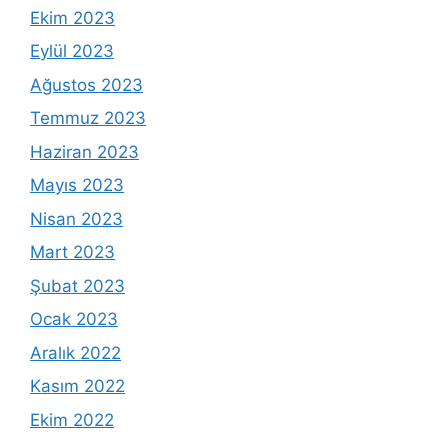
Ekim 2023
Eylül 2023
Ağustos 2023
Temmuz 2023
Haziran 2023
Mayıs 2023
Nisan 2023
Mart 2023
Şubat 2023
Ocak 2023
Aralık 2022
Kasım 2022
Ekim 2022