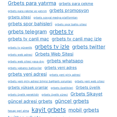
Grbets para yatırma
grbets para çekme
grbets promosyon
grbets para çekme ve yatırım
grbets sitesi
grbets sosyal medya platformları
grbets spor bahisleri
grbets spor bahis sitesi
grbets tv
grbets telegram
grbets tv canli maç
grbets tv canli maç izle
grbets tv izle
grbets twitter
grbets tv güvenlik
Grbets Web Sitesi
grbets web adresi
grbets whatsapp
grbets web sitesi yasa dışı
grbets yeni adres
grbets yabancı bahisçiler
grbets yeni adresi
grbets yeni giriş adresi
grbets yeni giriş adresi bilgisi bağlantı sorunları
grbets yeni web sitesi
grbets yüksek oranlar
Grbets üyelik
grbets özellikleri
Grbets Şikayet
grbets üyelik gereklidir
grbets üyelik süreci
güncel grbets
güncel adresi grbets
kayit grbets
mobil grbets
hesap geri alma