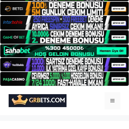
İçeriğe
atla
Menü