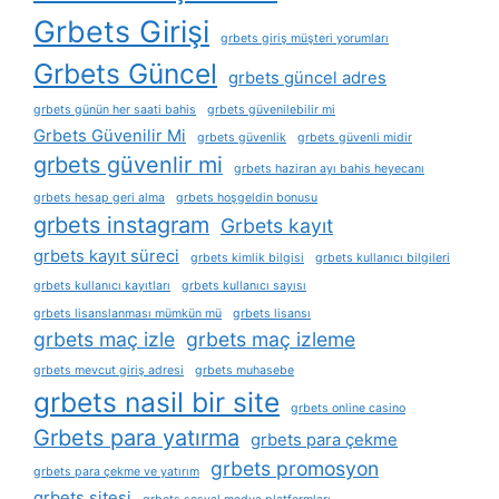
Grbets Girişi
grbets giriş müşteri yorumları
Grbets Güncel
grbets güncel adres
grbets günün her saati bahis
grbets güvenilebilir mi
Grbets Güvenilir Mi
grbets güvenlik
grbets güvenli midir
grbets güvenlir mi
grbets haziran ayı bahis heyecanı
grbets hesap geri alma
grbets hoşgeldin bonusu
grbets instagram
Grbets kayıt
grbets kayıt süreci
grbets kimlik bilgisi
grbets kullanıcı bilgileri
grbets kullanıcı kayıtları
grbets kullanıcı sayısı
grbets lisanslanması mümkün mü
grbets lisansı
grbets maç izle
grbets maç izleme
grbets mevcut giriş adresi
grbets muhasebe
grbets nasil bir site
grbets online casino
Grbets para yatırma
grbets para çekme
grbets promosyon
grbets para çekme ve yatırım
grbets sitesi