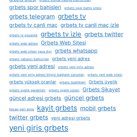
grbets sosyal medya platformları
grbets spor bahisleri
grbets spor bahis sitesi
grbets tv
grbets telegram
grbets tv canli maç
grbets tv canli maç izle
grbets tv izle
grbets twitter
grbets tv güvenlik
Grbets Web Sitesi
grbets web adresi
grbets whatsapp
grbets web sitesi yasa dışı
grbets yeni adres
grbets yabancı bahisçiler
grbets yeni adresi
grbets yeni giriş adresi
grbets yeni giriş adresi bilgisi bağlantı sorunları
grbets yeni web sitesi
grbets yüksek oranlar
Grbets üyelik
grbets özellikleri
Grbets Şikayet
grbets üyelik gereklidir
grbets üyelik süreci
güncel grbets
güncel adresi grbets
kayit grbets
mobil grbets
hesap geri alma
twitter grbets
yeni adresi grbets
yeni giris grbets