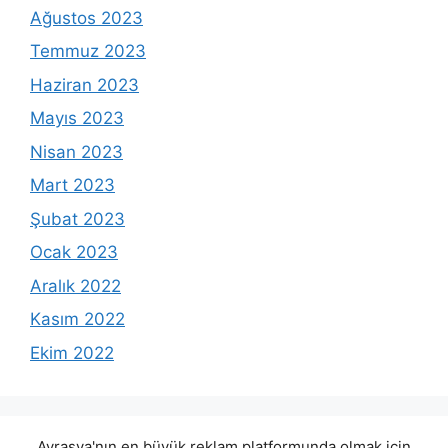
Ağustos 2023
Temmuz 2023
Haziran 2023
Mayıs 2023
Nisan 2023
Mart 2023
Şubat 2023
Ocak 2023
Aralık 2022
Kasım 2022
Ekim 2022
Avrasya'nın en büyük reklam platformunda olmak için