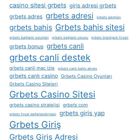
casino sitesi grbets
giris adresi grbets
grbets adresi
grbets adres
grbets adımları
Grbets bahis sitesi
grbets bahis
grbets bağlantı sorunları
grbets bağlantı sorunu
grbets blackjack fırsatı
grbets canli
grbets bonus
grbets canli destek
grbets canli maç izle
grbets canlı bahis ekranı
grbets canlı casino
Grbets Casino Oyunları
Grbets Casino Siteleri
Grbets Casino Sitesi
grbets casino stratejisi
grbets com
grbets giris yap
grbets fırsat değerlendirmesi
Grbets Giriş
Grbets Giriş Adresi