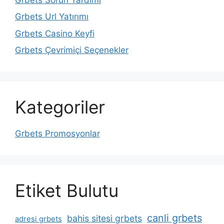
Grbets Url Yatırımı
Grbets Casino Keyfi
Grbets Çevrimiçi Seçenekler
Kategoriler
Grbets Promosyonlar
Etiket Bulutu
canli grbets
bahis sitesi grbets
adresi grbets