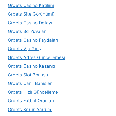
Grbets Casino Katılımı
Grbets Site Görünümü
Grbets Casino Detayı
Grbets 3d Yuvalar
Grbets Casino Faydaları
Grbets Vip Giriş
Grbets Adres Güncellemesi
Grbets Casino Kazancı
Grbets Slot Bonusu
Grbets Canlı Bahisler
Grbets Hızlı Güncelleme
Grbets Futbol Oranları
Grbets Sorun Yardımı