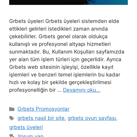
Grbets üyeleri Grbets üyeleri sistemden elde
ettikleri gelirleri istedikleri zaman anında
çekebilirler. Grbets genel olarak oldukça
kullanışlı ve profesyonel altyapı hizmetleri
sunmaktadır. Bu, Kullanım Koşulları sayfamızda
yer alan tüm işlem türleri için geçerlidir. Ayrıca
Grbets web sitesinin işleyişi, özellikle kayıt
işlemleri ve benzeri temel işlemlerin bu kadar
hızlı ve kolay bir şekilde gerçekleştirilmesi
profesyonelliğin bir …
Devamını oku…
Kategoriler
Grbets Promosyonlar
Etiketler
grbets nasil bir site
,
grbets oyun sayfası
,
grbets üyeleri
Yorum yap