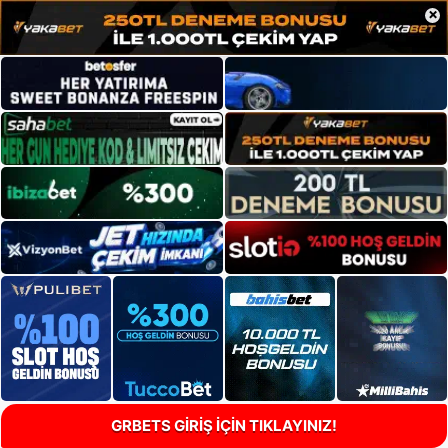
×
GRBETS GİRİŞ İÇİN TIKLAYINIZ!