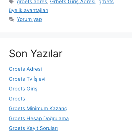
Etiketler
grbets adres
,
Grbets Giriş Adresi
,
grbets
üyelik avantajları
Yorum yap
Son Yazılar
Grbets Adresi
Grbets Tv İşlevi
Grbets Giriş
Grbets
Grbets Minimum Kazanç
Grbets Hesap Doğrulama
Grbets Kayıt Soruları