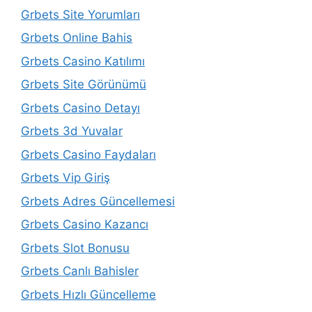
Grbets Site Yorumları
Grbets Online Bahis
Grbets Casino Katılımı
Grbets Site Görünümü
Grbets Casino Detayı
Grbets 3d Yuvalar
Grbets Casino Faydaları
Grbets Vip Giriş
Grbets Adres Güncellemesi
Grbets Casino Kazancı
Grbets Slot Bonusu
Grbets Canlı Bahisler
Grbets Hızlı Güncelleme