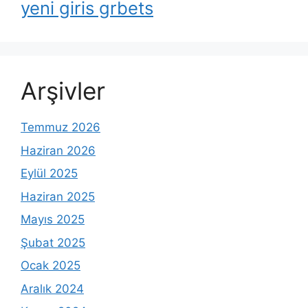
yeni giris grbets
Arşivler
Temmuz 2026
Haziran 2026
Eylül 2025
Haziran 2025
Mayıs 2025
Şubat 2025
Ocak 2025
Aralık 2024