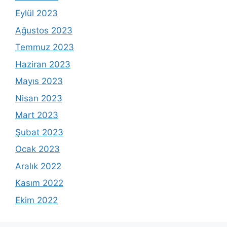
Eylül 2023
Ağustos 2023
Temmuz 2023
Haziran 2023
Mayıs 2023
Nisan 2023
Mart 2023
Şubat 2023
Ocak 2023
Aralık 2022
Kasım 2022
Ekim 2022