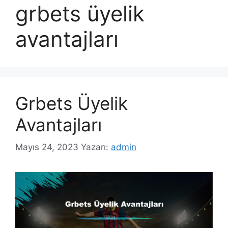
grbets üyelik
avantajları
Grbets Üyelik
Avantajları
Mayıs 24, 2023
Yazarı:
admin