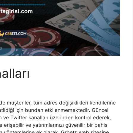
alları
e müşteriler, tüm adres değişiklikleri kendilerine
etildiği için bundan etkilenmemektedir. Güncel
m ve Twitter kanalları üzerinden kontrol ederek,
rişebilir ve yatırımlarınızı güvenilir bir bahis
m yöntemlerine ek olarak, Grbets web sitesine