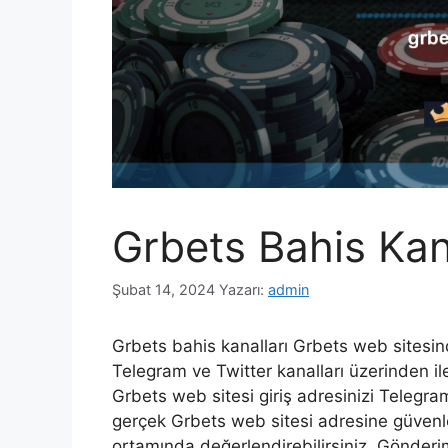
Grbets Bahis Kan
Şubat 14, 2024
Yazarı:
admin
Grbets bahis kanalları Grbets web sitesind
Telegram ve Twitter kanalları üzerinden il
Grbets web sitesi giriş adresinizi Telegra
gerçek Grbets web sitesi adresine güvenle e
ortamında değerlendirebilirsiniz. Gönderi