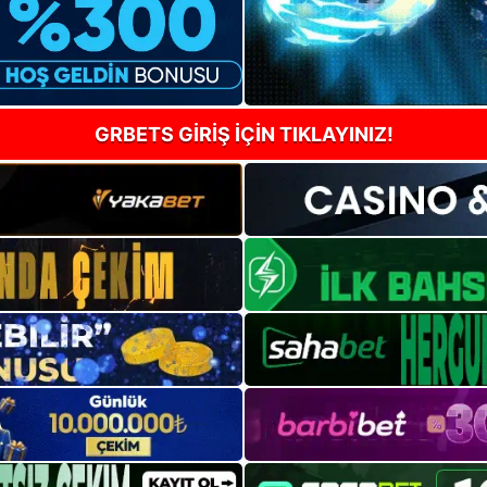
GRBETS GİRİŞ İÇİN TIKLAYINIZ!