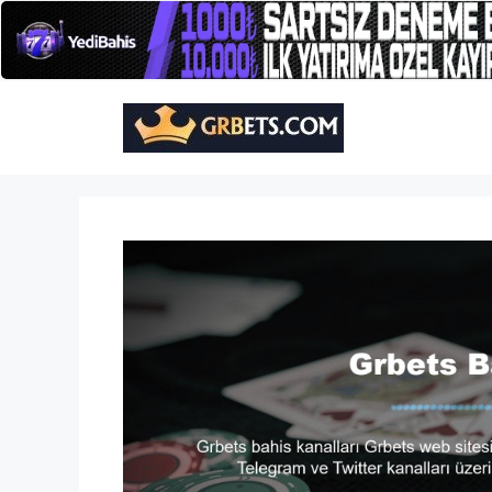
İçeriğe
atla