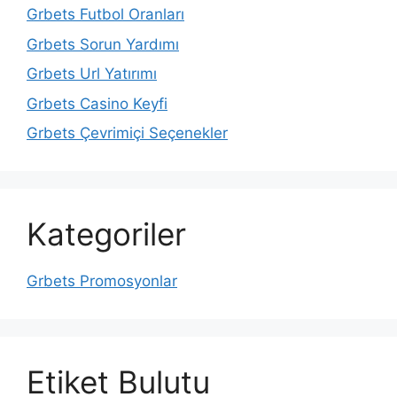
Grbets Futbol Oranları
Grbets Sorun Yardımı
Grbets Url Yatırımı
Grbets Casino Keyfi
Grbets Çevrimiçi Seçenekler
Kategoriler
Grbets Promosyonlar
Etiket Bulutu