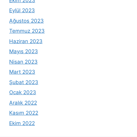
Ekim 2023
Eylül 2023
Ağustos 2023
Temmuz 2023
Haziran 2023
Mayıs 2023
Nisan 2023
Mart 2023
Şubat 2023
Ocak 2023
Aralık 2022
Kasım 2022
Ekim 2022