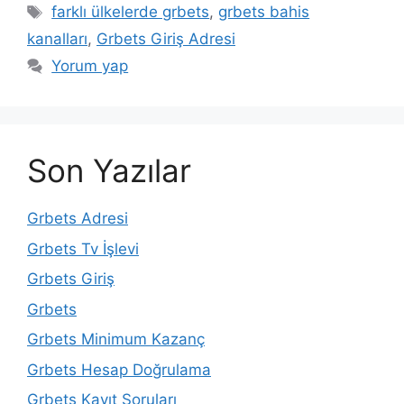
Etiketler
farklı ülkelerde grbets
,
grbets bahis
kanalları
,
Grbets Giriş Adresi
Yorum yap
Son Yazılar
Grbets Adresi
Grbets Tv İşlevi
Grbets Giriş
Grbets
Grbets Minimum Kazanç
Grbets Hesap Doğrulama
Grbets Kayıt Soruları