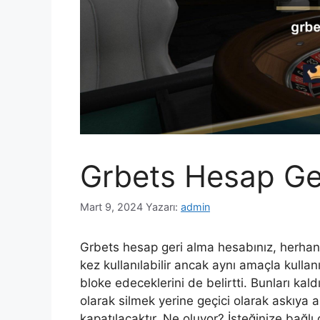
Grbets Hesap Ge
Mart 9, 2024
Yazarı:
admin
Grbets hesap geri alma hesabınız, herhangi 
kez kullanılabilir ancak aynı amaçla kulla
bloke edeceklerini de belirtti. Bunları kald
olarak silmek yerine geçici olarak askıya a
kapatılacaktır. Ne oluyor? İsteğinize bağlı