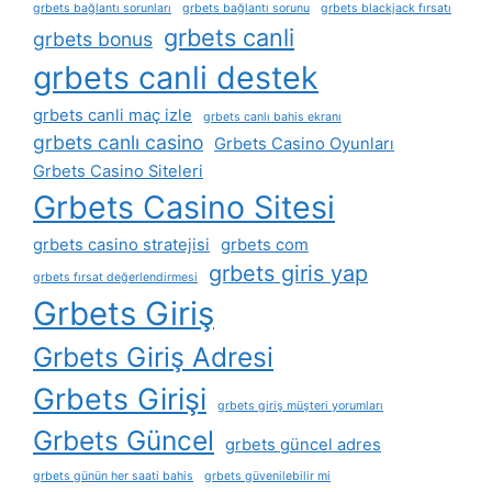
grbets bağlantı sorunları
grbets bağlantı sorunu
grbets blackjack fırsatı
grbets canli
grbets bonus
grbets canli destek
grbets canli maç izle
grbets canlı bahis ekranı
grbets canlı casino
Grbets Casino Oyunları
Grbets Casino Siteleri
Grbets Casino Sitesi
grbets casino stratejisi
grbets com
grbets giris yap
grbets fırsat değerlendirmesi
Grbets Giriş
Grbets Giriş Adresi
Grbets Girişi
grbets giriş müşteri yorumları
Grbets Güncel
grbets güncel adres
grbets günün her saati bahis
grbets güvenilebilir mi