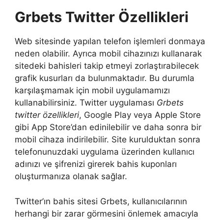
Grbets Twitter Özellikleri
Web sitesinde yapılan telefon işlemleri donmaya
neden olabilir. Ayrıca mobil cihazınızı kullanarak
sitedeki bahisleri takip etmeyi zorlaştırabilecek
grafik kusurları da bulunmaktadır. Bu durumla
karşılaşmamak için mobil uygulamamızı
kullanabilirsiniz. Twitter uygulaması
Grbets
twitter özellikleri
, Google Play veya Apple Store
gibi App Store’dan edinilebilir ve daha sonra bir
mobil cihaza indirilebilir. Site kurulduktan sonra
telefonunuzdaki uygulama üzerinden kullanıcı
adınızı ve şifrenizi girerek bahis kuponları
oluşturmanıza olanak sağlar.
Twitter’ın bahis sitesi Grbets, kullanıcılarının
herhangi bir zarar görmesini önlemek amacıyla