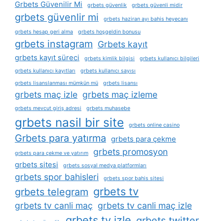
Grbets Güvenilir Mi
grbets güvenlik
grbets güvenli midir
grbets güvenlir mi
grbets haziran ayı bahis heyecanı
grbets hesap geri alma
grbets hoşgeldin bonusu
grbets instagram
Grbets kayıt
grbets kayıt süreci
grbets kimlik bilgisi
grbets kullanıcı bilgileri
grbets kullanıcı kayıtları
grbets kullanıcı sayısı
grbets lisanslanması mümkün mü
grbets lisansı
grbets maç izle
grbets maç izleme
grbets mevcut giriş adresi
grbets muhasebe
grbets nasil bir site
grbets online casino
Grbets para yatırma
grbets para çekme
grbets promosyon
grbets para çekme ve yatırım
grbets sitesi
grbets sosyal medya platformları
grbets spor bahisleri
grbets spor bahis sitesi
grbets tv
grbets telegram
grbets tv canli maç
grbets tv canli maç izle
grbets tv izle
grbets twitter