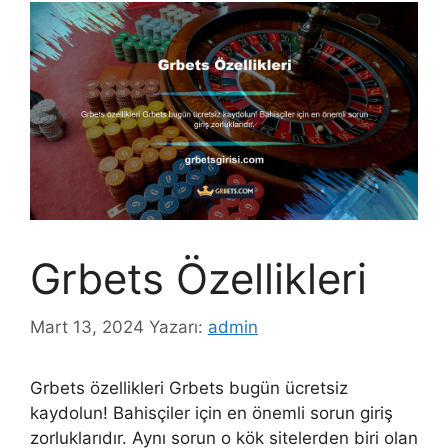
Grbets Özellikleri
Mart 13, 2024
Yazarı:
admin
Grbets özellikleri Grbets bugün ücretsiz
kaydolun! Bahisçiler için en önemli sorun giriş
zorluklarıdır. Aynı sorun o kök sitelerden biri olan