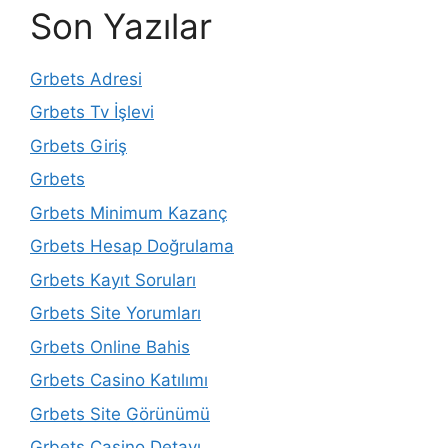
Son Yazılar
Grbets Adresi
Grbets Tv İşlevi
Grbets Giriş
Grbets
Grbets Minimum Kazanç
Grbets Hesap Doğrulama
Grbets Kayıt Soruları
Grbets Site Yorumları
Grbets Online Bahis
Grbets Casino Katılımı
Grbets Site Görünümü
Grbets Casino Detayı