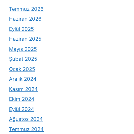
Temmuz 2026
Haziran 2026
Eylül 2025
Haziran 2025
Mayıs 2025
Şubat 2025
Ocak 2025
Aralık 2024
Kasım 2024
Ekim 2024
Eylül 2024
Ağustos 2024
Temmuz 2024