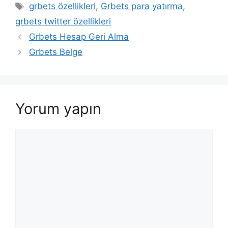
Etiketler
grbets özellikleri
,
Grbets para yatırma
,
grbets twitter özellikleri
Yazı
Grbets Hesap Geri Alma
dolaşımı
Grbets Belge
Yorum yapın
Yorum