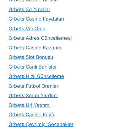
Grbets 3d Yuvalar
Grbets Casino Faydaları
Grbets Vip Giriş
Grbets Adres Güncellemesi
Grbets Casino Kazancı
Grbets Slot Bonusu
Grbets Canlı Bahisler
Grbets Hızlı Güncelleme
Grbets Futbol Oranları
Grbets Sorun Yardımı
Grbets Url Yatırımı
Grbets Casino Keyfi
Grbets Çevrimiçi Seçenekler