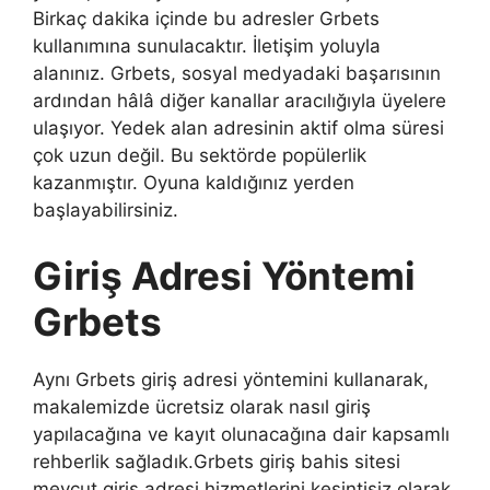
Birkaç dakika içinde bu adresler Grbets
kullanımına sunulacaktır. İletişim yoluyla
alanınız. Grbets, sosyal medyadaki başarısının
ardından hâlâ diğer kanallar aracılığıyla üyelere
ulaşıyor. Yedek alan adresinin aktif olma süresi
çok uzun değil. Bu sektörde popülerlik
kazanmıştır. Oyuna kaldığınız yerden
başlayabilirsiniz.
Giriş Adresi Yöntemi
Grbets
Aynı Grbets giriş adresi yöntemini kullanarak,
makalemizde ücretsiz olarak nasıl giriş
yapılacağına ve kayıt olunacağına dair kapsamlı
rehberlik sağladık.Grbets giriş bahis sitesi
mevcut giriş adresi hizmetlerini kesintisiz olarak